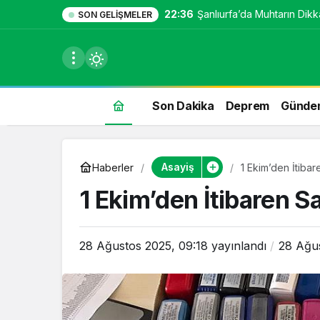
22:36
Şanlıurfa’da Muhtarın Dikka
SON GELIŞMELER
Son Dakika
Deprem
Günde
du
Asayiş
Haberler
1 Ekim’den İtibar
u seçin.
1 Ekim’den İtibaren S
28 Ağustos 2025, 09:18
yayınlandı
28 Ağus
seçin.
u
 seçin.