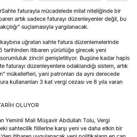
rSahte faturayla mücadelede milat niteliğinde bir
baren artık sadece faturayı düzenleyenler değil, bu
çakçılığı” suçlamasıyla yargılanacak.
rgi kaybına uğratan sahte fatura düzenlemelerinde
25 tarihinden itibaren yürürlüğe girecek yeni
a sorumluluk zinciri genişletiliyor. Bugüne kadar hapis
hte faturayı düzenleyenlere odaklandığı sistem, artık
nan” mükellefleri, yani patronları da aynı derecede
a kullananları 3 kat vergi cezası ve 8 yıla varan
TARİH OLUYOR
an Yeminli Mali Müşavir Abdullah Tolu, Vergi
 sahtecilik fiillerine karşı yeni ve daha etkin bir
im’den itibaren uygulanacak yeni politikaların en can