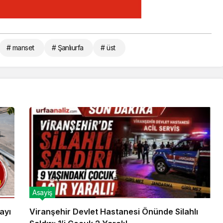
# manset
# Şanlıurfa
# üst
Asayiş
ayı
Viranşehir Devlet Hastanesi Önünde Silahlı