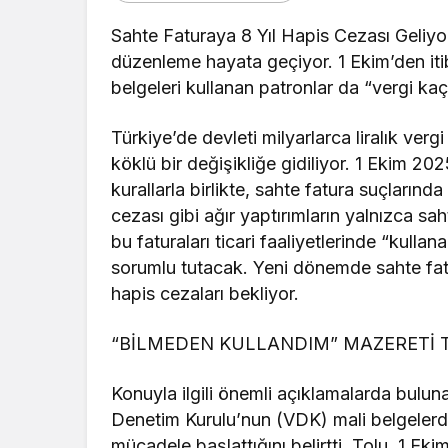
Sahte Faturaya 8 Yıl Hapis Cezası Geliyo
düzenleme hayata geçiyor. 1 Ekim’den iti
belgeleri kullanan patronlar da “vergi ka
Türkiye’de devleti milyarlarca liralık ve
köklü bir değişikliğe gidiliyor. 1 Ekim 20
kurallarla birlikte, sahte fatura suçlarınd
cezası gibi ağır yaptırımların yalnızca sa
bu faturaları ticari faaliyetlerinde “kulla
sorumlu tutacak. Yeni dönemde sahte fatur
hapis cezaları bekliyor.
“BİLMEDEN KULLANDIM” MAZERETİ 
Konuyla ilgili önemli açıklamalarda bulun
Denetim Kurulu’nun (VDK) mali belgelerdeki
mücadele başlattığını belirtti. Tolu, 1 Ek