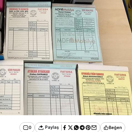
Paylaş
0
Beğen