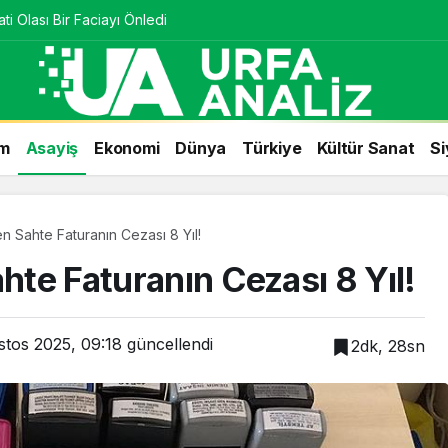
ti Olası Bir Faciayı Önledi
m
Asayiş
Ekonomi
Dünya
Türkiye
Kültür Sanat
Si
en Sahte Faturanın Cezası 8 Yıl!
ahte Faturanın Cezası 8 Yıl!
tos 2025, 09:18
güncellendi
2dk, 28sn