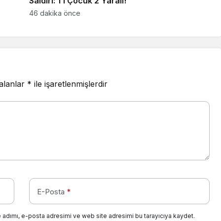
Saldırı: 1’i Çocuk 2 Yaralı!
46 dakika önce
 alanlar
*
ile işaretlenmişlerdir
E-Posta
*
 adımı, e-posta adresimi ve web site adresimi bu tarayıcıya kaydet.