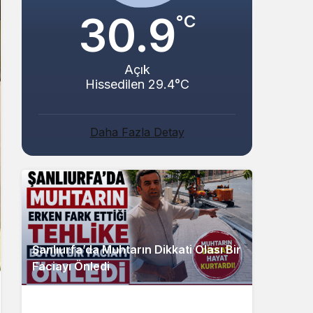
30.9
°C
Açık
Hissedilen 29.4°C
Daha Fazla Detay
Şanlıurfa’da Muhtarın Dikkati Olası Bir
Faciayı Önledi