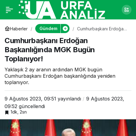
Cumhurbaşkanı
0
Erdoğan
Gündem
Haberler
Cumhurbaşkanı Erdoğan
Başkanlığında MGK
Cumhurbaşkanı Erdoğan
Bugün Toplanıyor!
Başkanlığında MGK
Başkanlığında MGK Bugün
Toplanıyor!
Bugün Toplanıyor!
Yaklaşık 2 ay aranın ardından MGK bugün
Cumhurbaşkanı Erdoğan başkanlığında yeniden
toplanıyor.
9 Ağustos 2023, 09:51
yayınlandı
9 Ağustos 2023,
09:52
güncellendi
1dk, 2sn