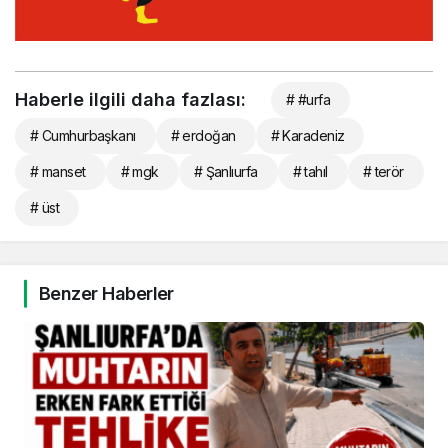
Haberle ilgili daha fazlası:
# #urfa
# Cumhurbaşkanı
# erdoğan
# Karadeniz
# manset
# mgk
# Şanlıurfa
# tahıl
# terör
# üst
Benzer Haberler