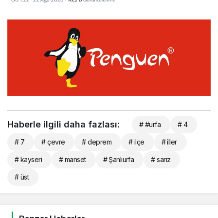
Haberle ilgili daha fazlası:
# #urfa
# 4
# 7
# çevre
# deprem
# ilçe
# iller
# kayseri
# manset
# Şanlıurfa
# sarız
# üst