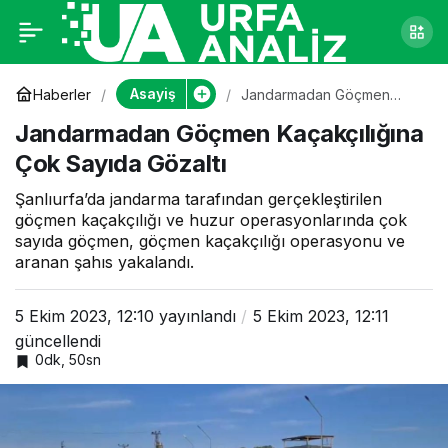
Jandarmadan
0
Göçmen
Asayiş
Haberler
Jandarmadan Göçmen
Kaçakçılığına Çok Sayıda
Jandarmadan Göçmen Kaçakçılığına
Gözaltı
Kaçakçılığına Çok
Çok Sayıda Gözaltı
Sayıda Gözaltı
Şanlıurfa’da jandarma tarafından gerçekleştirilen
göçmen kaçakçılığı ve huzur operasyonlarında çok
sayıda göçmen, göçmen kaçakçılığı operasyonu ve
aranan şahıs yakalandı.
5 Ekim 2023, 12:10
yayınlandı
5 Ekim 2023, 12:11
güncellendi
0dk, 50sn