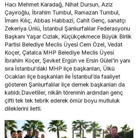
Hacı Mehmet Karadağ, Nihat Dursun, Aziz
Çayıroğlu, İbrahim Tumbul, Ramazan Tumbul,
İmam Kılıç, Abbas Habbazi, Cahit Genç, sanatçı
Zekeriya Ünlü, İstanbul Şanlıurfalılar Federasyonu
Başkanı Yaşar Cızlak, Küçükçekmece Büyük Birlik
Partisi Belediye Meclis Üyesi Cem Özel, Vedat
Koçer, Çatalca MHP Belediye Meclis Üyesi
İbrahim Koçer, Şevket Ergün ve Ersin Gülel’in yanı
sıra İstanbul’daki MHP ilçe başkanları, Ülkü
Ocakları ilçe başkanları ile İstanbul’da faaliyet
gösteren Şanlıurfalılar ilçe dernek başkanları da
katıldı.Davetliler, nikâh töreninin ardından genç
çifti tek tek tebrik ederek ömür boyu mutluluk
dileklerini iletti.