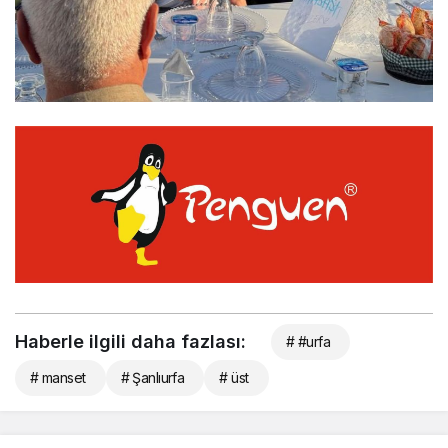
Haberle ilgili daha fazlası:
# #urfa
# manset
# Şanlıurfa
# üst