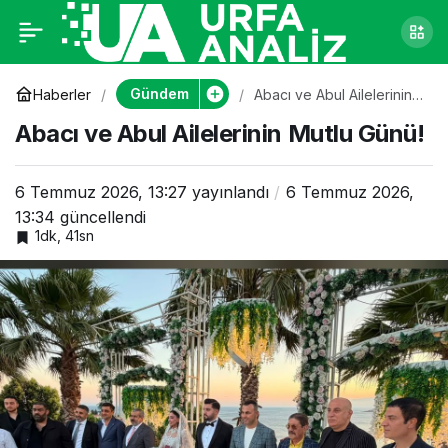
Abacı ve Abul
0
Ailelerinin Mutlu
Gündem
Haberler
Abacı ve Abul Ailelerinin
Mutlu Günü!
Abacı ve Abul Ailelerinin Mutlu Günü!
Günü!
6 Temmuz 2026, 13:27
yayınlandı
6 Temmuz 2026,
13:34
güncellendi
1dk, 41sn