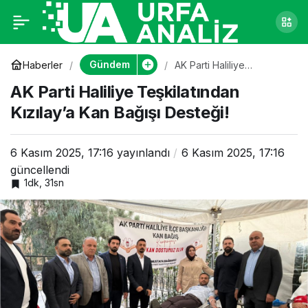
AK Parti Haliliye
0
Teşkilatından
Gündem
Haberler
AK Parti Haliliye
Teşkilatından Kızılay’a
AK Parti Haliliye Teşkilatından
Kan Bağışı Desteği!
Kızılay’a Kan Bağışı
Kızılay’a Kan Bağışı Desteği!
Desteği!
6 Kasım 2025, 17:16
yayınlandı
6 Kasım 2025, 17:16
güncellendi
1dk, 31sn