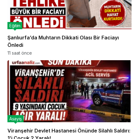
Eğitim
Şanlıurfa’da Muhtarın Dikkati Olası Bir Faciayı
Önledi
11 saat önce
Asayiş
Viranşehir Devlet Hastanesi Önünde Silahlı Saldırı:
1’i Çocuk 2 Yaralı!