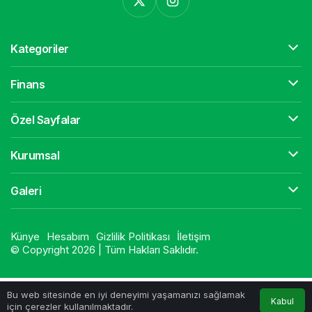
Kategoriler
Finans
Özel Sayfalar
Kurumsal
Galeri
Künye
Hesabım
Gizlilik Politikası
İletişim
© Copyright 2026 | Tüm Hakları Saklıdır.
Bu web sitesinde en iyi deneyimi yaşamanızı sağlamak
Kabul
için çerezler kullanılmaktadır.
Anasayfa
İletişim
WhatsApp
Instagram