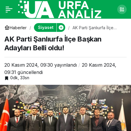
AK Parti Şanlıurfa İlçe
0
Başkan Adayları Belli
Siyaset
Haberler
AK Parti Şanlıurfa İlçe
Başkan Adayları Belli oldu!
AK Parti Şanlıurfa İlçe Başkan
oldu!
Adayları Belli oldu!
20 Kasım 2024, 09:30
yayınlandı
20 Kasım 2024,
09:31
güncellendi
0dk, 33sn