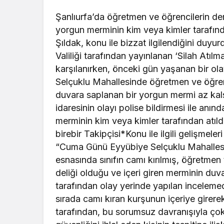
Şanlıurfa’da öğretmen ve öğrencilerin de
yorgun merminin kim veya kimler tarafınd
Şıldak, konu ile bizzat ilgilendiğini duyur
Valiliği tarafından yayınlanan ‘Silah Atılma
karşılanırken, önceki gün yaşanan bir olay
Selçuklu Mahallesinde öğretmen ve öğren
duvara saplanan bir yorgun mermi az ka
idaresinin olayı polise bildirmesi ile anı
merminin kim veya kimler tarafından atıld
birebir Takipçisi*Konu ile ilgili gelişmele
“Cuma Günü Eyyübiye Selçuklu Mahalle
esnasında sınıfın camı kırılmış, öğretmen
deliği olduğu ve içeri giren merminin duv
tarafından olay yerinde yapılan inceleme
sırada camı kıran kurşunun içeriye girerek 
tarafından, bu sorumsuz davranışıyla ç