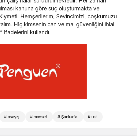
lişkin çalışmalar sürdürülmektedir. Her zaman
lanılması kanuna göre suç oluşturmakta ve
. Kıymetli Hemşerilerim, Sevincimizi, coşkumuzu
yalım. Hiç kimsenin can ve mal güvenliğini ihlal
ifadelerini kullandı.
# asayiş
# manset
# Şanlıurfa
# üst