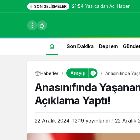
21:54
Yaslıca’dan Acı Haber!
SON GELIŞMELER
Son Dakika
Deprem
Günde
du
Asayiş
Haberler
Anasınıfında Yaşa
u seçin.
Anasınıfında Yaşanan 
Açıklama Yaptı!
seçin.
22 Aralık 2024, 12:19
yayınlandı
22 Aralık 
u
 seçin.