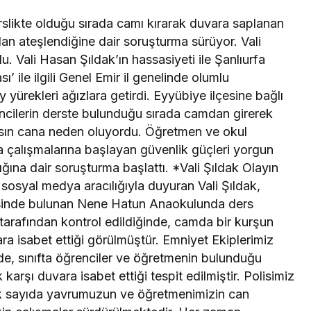
rslikte olduğu sırada camı kırarak duvara saplanan
an ateşlendiğine dair soruşturma sürüyor. Vali
du. Vali Hasan Şıldak’ın hassasiyeti ile Şanlıurfa
sı’ ile ilgili Genel Emir il genelinde olumlu
 yürekleri ağızlara getirdi. Eyyübiye ilçesine bağlı
cilerin derste bulunduğu sırada camdan girerek
lsın cana neden oluyordu. Öğretmen ve okul
nda çalışmalarına başlayan güvenlik güçleri yorgun
ığına dair soruşturma başlattı. *Vali Şıldak Olayın
ri sosyal medya aracılığıyla duyuran Vali Şıldak,
sinde bulunan Nene Hatun Anaokulunda ders
 tarafından kontrol edildiğinde, camda bir kurşun
ara isabet ettiği görülmüştür. Emniyet Ekiplerimiz
de, sınıfta öğrenciler ve öğretmenin bulunduğu
karşı duvara isabet ettiği tespit edilmiştir. Polisimiz
ok sayıda yavrumuzun ve öğretmenimizin can