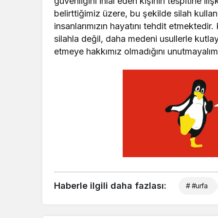
güvenliğini ihlal eden kişinin tespitine i
belirttiğimiz üzere, bu şekilde silah kul
insanlarımızın hayatını tehdit etmektedir
silahla değil, daha medeni usullerle kutla
etmeye hakkımız olmadığını unutmayalım” 
Haberle ilgili daha fazlası:
# #urfa