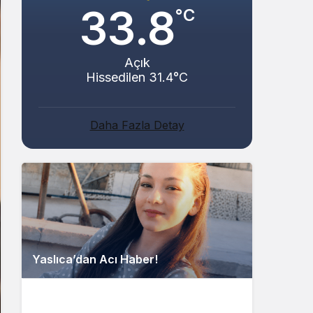
33.8
°C
Açık
Hissedilen 31.4°C
Daha Fazla Detay
Yaslıca’dan Acı Haber!