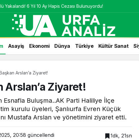
ü Yakalandı! 6 Yıl 10 Ay Hapis Cezası Bulunuyordu!
m
Asayiş
Ekonomi
Dünya
Türkiye
Kültür Sanat
Si
aşkan Arslan’a Ziyaret!
Arslan’a Ziyaret!
n Esnafla Buluşma..AK Parti Haliliye İlçe
im kurulu üyeleri, Şanlıurfa Evren Küçük
nı Mustafa Arslan ve yönetimini ziyaret etti.
2025, 20:58
güncellendi
1dk, 21sn