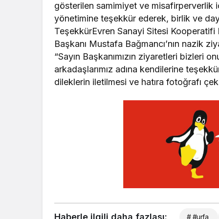
gösterilen samimiyet ve misafirperverlik
yönetimine teşekkür ederek, birlik ve d
TeşekkürEvren Sanayi Sitesi Kooperatifi B
Başkanı Mustafa Bağmancı’nın nazik ziyar
“Sayın Başkanımızın ziyaretleri bizleri o
arkadaşlarımız adına kendilerine teşekkür e
dileklerin iletilmesi ve hatıra fotoğrafı çe
Haberle ilgili daha fazlası:
# #urfa