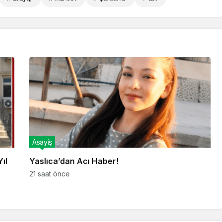
Asayiş
ıl
Yaslıca’dan Acı Haber!
21 saat önce