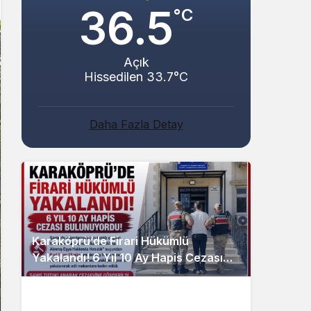
36.5
°C
Açık
Hissedilen 33.7°C
Daha Fazla Detay
Karaköprü’de Firari Hükümlü
Yakalandı! 6 Yıl 10 Ay Hapis Cezası
Bulunuyordu!