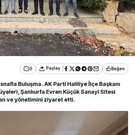
Paylaş
0
Beğen
 Esnafla Buluşma
..
AK Parti Haliliye İlçe Başkanı
yeleri, Şanlıurfa Evren Küçük Sanayi Sitesi
n ve yönetimini ziyaret etti.