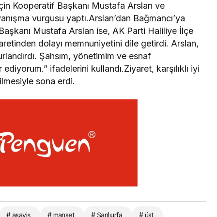
 için Kooperatif Başkanı Mustafa Arslan ve
ayanışma vurgusu yaptı.Arslan’dan Bağmancı’ya
aşkanı Mustafa Arslan ise, AK Parti Haliliye İlçe
etinden dolayı memnuniyetini dile getirdi. Arslan,
nurlandırdı. Şahsım, yönetimim ve esnaf
diyorum.” ifadelerini kullandı.Ziyaret, karşılıklı iyi
kilmesiyle sona erdi.
# asayiş
# manset
# Şanlıurfa
# üst