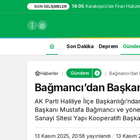
14:05
Karaköprü’de Firari Hüküml
SON GELIŞMELER
Son Dakika
Deprem
Günde
du
Gündem
Haberler
Bağmancı’dan B
u seçin.
Bağmancı’dan Başkan 
AK Parti Haliliye İlçe Başkanlığı’nda
Başkanı Mustafa Bağmancı ve yönet
seçin.
Sanayi Sitesi Yapı Kooperatifi Başka
u
13 Kasım 2025, 20:58
yayınlandı
13 Kasım 
 seçin.