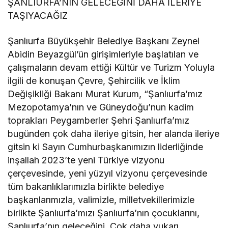
ŞANLIURFA’NIN GELECEĞİNİ DAHA İLERİYE
TAŞIYACAĞIZ
Şanlıurfa Büyükşehir Belediye Başkanı Zeynel
Abidin Beyazgül’ün girişimleriyle başlatılan ve
çalışmaların devam ettiği Kültür ve Turizm Yoluyla
ilgili de konuşan Çevre, Şehircilik ve İklim
Değişikliği Bakanı Murat Kurum, “Şanlıurfa’mız
Mezopotamya’nın ve Güneydoğu’nun kadim
toprakları Peygamberler Şehri Şanlıurfa’mız
bugünden çok daha ileriye gitsin, her alanda ileriye
gitsin ki Sayın Cumhurbaşkanımızın liderliğinde
inşallah 2023’te yeni Türkiye vizyonu
çerçevesinde, yeni yüzyıl vizyonu çerçevesinde
tüm bakanlıklarımızla birlikte belediye
başkanlarımızla, valimizle, milletvekillerimizle
birlikte Şanlıurfa’mızı Şanlıurfa’nın çocuklarını,
Şanlıurfa’nın geleceğini. Çok daha yukarı