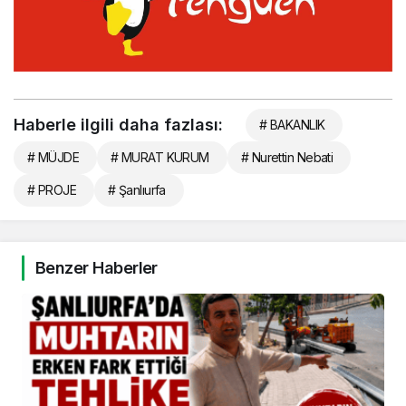
Haberle ilgili daha fazlası:
# BAKANLIK
# MÜJDE
# MURAT KURUM
# Nurettin Nebati
# PROJE
# Şanlıurfa
Benzer Haberler