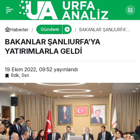
BAKANLAR
0
ŞANLIURFA’YA
Gündem
Haberler
BAKANLAR ŞANLIURFA’YA
YATIRIMLARLA GELDİ
BAKANLAR ŞANLIURFA’YA
YATIRIMLARLA GELDİ
YATIRIMLARLA GELDİ
19 Ekim 2022, 09:52
yayınlandı
6dk, 0sn