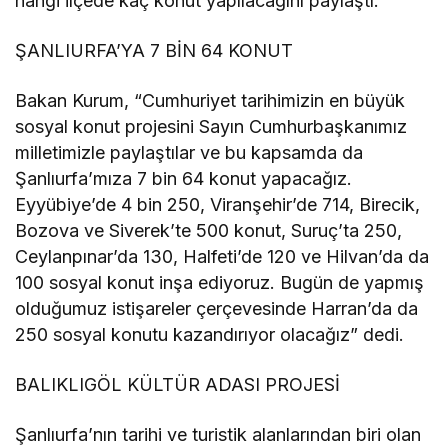
hangi ilçede kaç konut yapılacağını paylaştı.
ŞANLIURFA’YA 7 BİN 64 KONUT
Bakan Kurum, “Cumhuriyet tarihimizin en büyük
sosyal konut projesini Sayın Cumhurbaşkanımız
milletimizle paylaştılar ve bu kapsamda da
Şanlıurfa’mıza 7 bin 64 konut yapacağız.
Eyyübiye’de 4 bin 250, Viranşehir’de 714, Birecik,
Bozova ve Siverek’te 500 konut, Suruç’ta 250,
Ceylanpınar’da 130, Halfeti’de 120 ve Hilvan’da da
100 sosyal konut inşa ediyoruz. Bugün de yapmış
olduğumuz istişareler çerçevesinde Harran’da da
250 sosyal konutu kazandırıyor olacağız” dedi.
BALIKLIGÖL KÜLTÜR ADASI PROJESİ
Şanlıurfa’nın tarihi ve turistik alanlarından biri olan