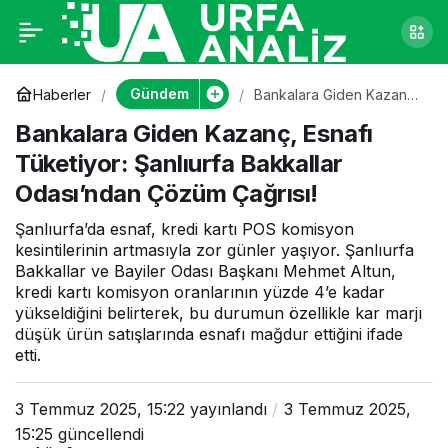
Bankalara Giden
0
Kazanç, Esnafı
Gündem
Haberler
Bankalara Giden Kazanç,
Esnafı Tüketiyor:
Bankalara Giden Kazanç, Esnafı
Şanlıurfa Bakkallar
Tüketiyor: Şanlıurfa
Odası’ndan Çözüm
Tüketiyor: Şanlıurfa Bakkallar
Çağrısı!
Odası’ndan Çözüm Çağrısı!
Bakkallar Odası’ndan
Şanlıurfa’da esnaf, kredi kartı POS komisyon
Çözüm Çağrısı!
kesintilerinin artmasıyla zor günler yaşıyor. Şanlıurfa
Bakkallar ve Bayiler Odası Başkanı Mehmet Altun,
kredi kartı komisyon oranlarının yüzde 4’e kadar
yükseldiğini belirterek, bu durumun özellikle kar marjı
düşük ürün satışlarında esnafı mağdur ettiğini ifade
etti.
3 Temmuz 2025, 15:22
yayınlandı
3 Temmuz 2025,
15:25
güncellendi