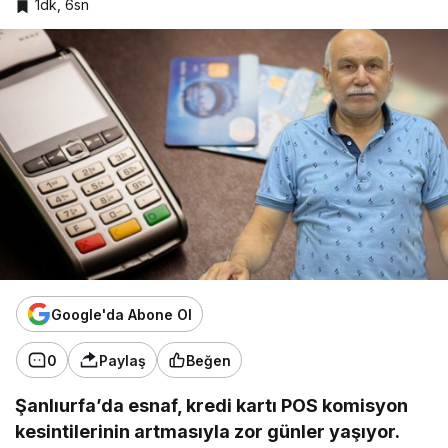
1dk, 6sn
Google'da Abone Ol
0
Paylaş
Beğen
Şanlıurfa’da esnaf, kredi kartı POS komisyon
kesintilerinin artmasıyla zor günler yaşıyor.