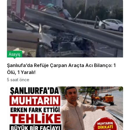
Asayiş
Şanlıufa’da Refüje Çarpan Araçta Acı Bilanço: 1
Ölü, 1 Yaralı!
5 saat önce