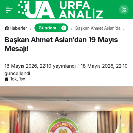
Başkan Ahmet
0
Aslan’dan 19 Mayıs
Gündem
Haberler
Başkan Ahmet Aslan’dan
19 Mayıs Mesajı!
Başkan Ahmet Aslan’dan 19 Mayıs
Mesajı!
Mesajı!
18 Mayıs 2026, 22:10
yayınlandı
18 Mayıs 2026, 22:10
güncellendi
1dk, 1sn