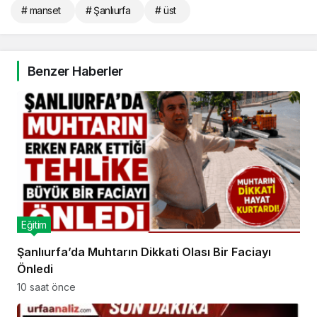
# manset
# Şanlıurfa
# üst
Benzer Haberler
Eğitim
Şanlıurfa’da Muhtarın Dikkati Olası Bir Faciayı
Önledi
10 saat önce