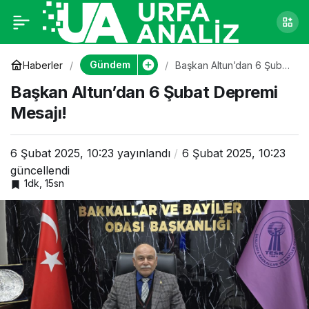
Başkan Altun’dan 6
0
Şubat Depremi
Gündem
Haberler
Başkan Altun’dan 6 Şubat
Depremi Mesajı!
Başkan Altun’dan 6 Şubat Depremi
Mesajı!
Mesajı!
6 Şubat 2025, 10:23
yayınlandı
6 Şubat 2025, 10:23
güncellendi
1dk, 15sn