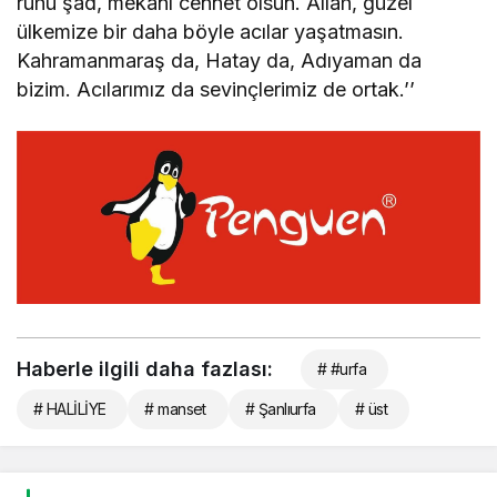
ruhu şad, mekanı cennet olsun. Allah, güzel
ülkemize bir daha böyle acılar yaşatmasın.
Kahramanmaraş da, Hatay da, Adıyaman da
bizim. Acılarımız da sevinçlerimiz de ortak.’’
Haberle ilgili daha fazlası:
# #urfa
# HALİLİYE
# manset
# Şanlıurfa
# üst