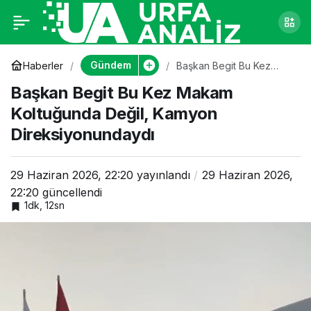
Başkan Begit Bu Kez
0
Makam Koltuğunda
Gündem
Haberler
Başkan Begit Bu Kez
Makam Koltuğunda Değil,
Başkan Begit Bu Kez Makam
Kamyon
Değil, Kamyon
Direksiyonundaydı
Koltuğunda Değil, Kamyon
Direksiyonundaydı
Direksiyonundaydı
29 Haziran 2026, 22:20
yayınlandı
29 Haziran 2026,
22:20
güncellendi
1dk, 12sn