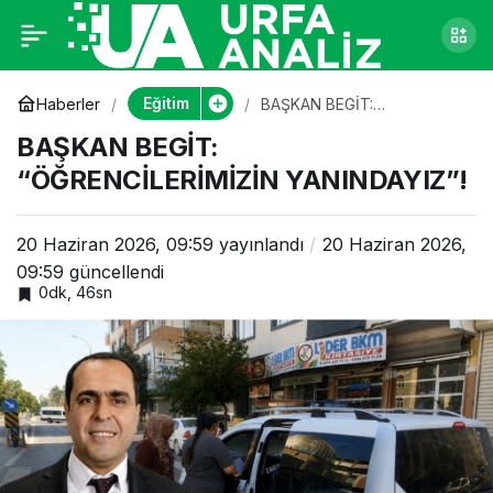
BAŞKAN BEGİT:
0
“ÖĞRENCİLERİMİZİN
Eğitim
Haberler
BAŞKAN BEGİT:
“ÖĞRENCİLERİMİZİN
BAŞKAN BEGİT:
YANINDAYIZ”!
YANINDAYIZ”!
“ÖĞRENCİLERİMİZİN YANINDAYIZ”!
20 Haziran 2026, 09:59
yayınlandı
20 Haziran 2026,
09:59
güncellendi
0dk, 46sn