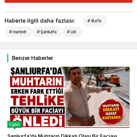
Haberle ilgili daha fazlası:
# #urfa
# manset
# Şanlıurfa
# üst
Benzer Haberler
Eğitim
Şanlıurfa’da Muhtarın Dikkati Olası Bir Faciayı