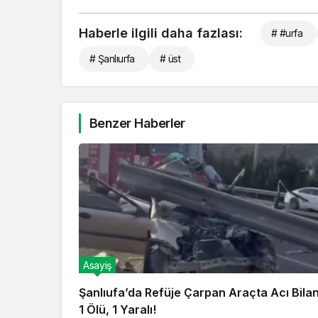
Haberle ilgili daha fazlası:
# #urfa
# Şanlıurfa
# üst
Benzer Haberler
Asayiş
Şanlıufa’da Refüje Çarpan Araçta Acı Bila
1 Ölü, 1 Yaralı!