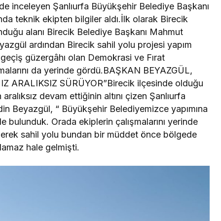
nde inceleyen Şanlıurfa Büyükşehir Belediye Başkanı
 teknik ekipten bilgiler aldı.İlk olarak Birecik
nduğu alanı Birecik Belediye Başkanı Mahmut
yazgül ardından Birecik sahil yolu projesi yapım
i geçiş güzergâhı olan Demokrasi ve Fırat
ışmalarını da yerinde gördü.BAŞKAN BEYAZGÜL,
ARALIKSIZ SÜRÜYOR”Birecik ilçesinde olduğu
n aralıksız devam ettiğinin altını çizen Şanlıurfa
din Beyazgül, “ Büyükşehir Belediyemizce yapımına
 bulunduk. Orada ekiplerin çalışmalarını yerinde
iderek sahil yolu bundan bir müddet önce bölgede
lamaz hale gelmişti.