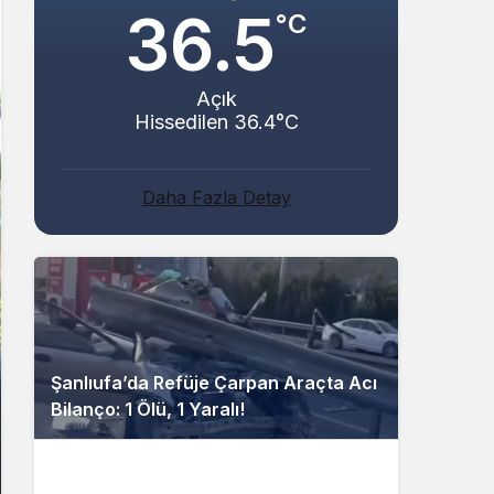
36.5
°C
Açık
Hissedilen 36.4°C
Daha Fazla Detay
Şanlıufa’da Refüje Çarpan Araçta Acı
Bilanço: 1 Ölü, 1 Yaralı!