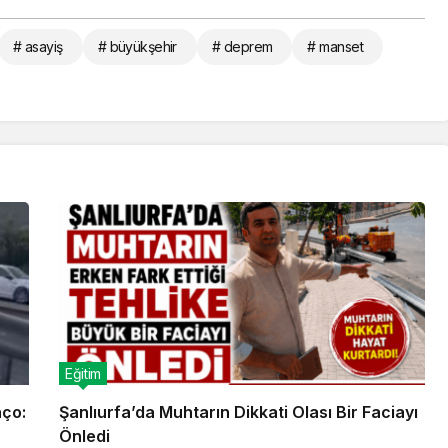
# asayiş
# büyükşehir
# deprem
# manset
Eğitim
nço:
Şanlıurfa’da Muhtarın Dikkati Olası Bir Faciayı
Önledi