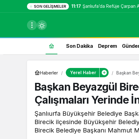
11:17
Şanlıufa’da Refüje Çarpan Ara
SON GELIŞMELER
Son Dakika
Deprem
Günde
du
Yerel Haber
Haberler
Başkan Bey
u seçin.
Başkan Beyazgül Bire
Çalışmaları Yerinde İ
seçin.
Şanlıurfa Büyükşehir Belediye Başkan
Birecik ilçesinde Büyükşehir Beled
u
Birecik Belediye Başkanı Mahmut Mir
 seçin.