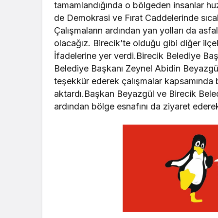
tamamlandığında o bölgeden insanlar huzur
de Demokrasi ve Fırat Caddelerinde sıcak
Çalışmaların ardından yan yolları da asf
olacağız. Birecik’te olduğu gibi diğer ilç
İfadelerine yer verdi.Birecik Belediye B
Belediye Başkanı Zeynel Abidin Beyazgül’
teşekkür ederek çalışmalar kapsamında b
aktardı.Başkan Beyazgül ve Birecik Bel
ardından bölge esnafını da ziyaret ederek hay