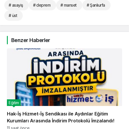
# asayiş
# deprem
# manset
# Şanlıurfa
# üst
Benzer Haberler
Eğitim
Hak-İş Hizmet-İş Sendikası ile Aydınlar Eğitim
Kurumları Arasında İndirim Protokolü İmzalandı!
11 saat önce