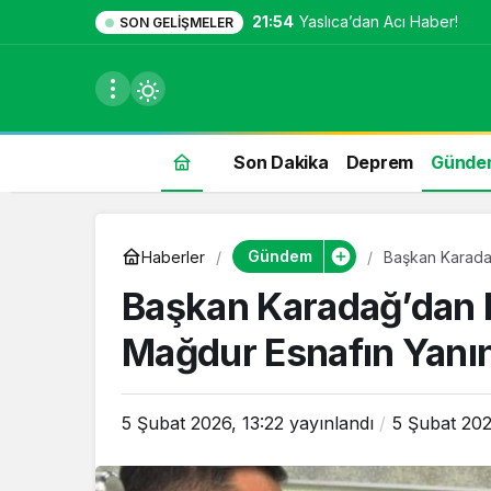
21:54
Yaslıca’dan Acı Haber!
SON GELIŞMELER
Son Dakika
Deprem
Günde
du
Gündem
Haberler
Başkan Karadağ
u seçin.
Başkan Karadağ’dan E
Mağdur Esnafın Yanı
seçin.
5 Şubat 2026, 13:22
yayınlandı
5 Şubat 202
u
 seçin.