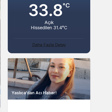
33.8
°C
Açık
Hissedilen 31.4°C
Daha Fazla Detay
Yaslıca’dan Acı Haber!