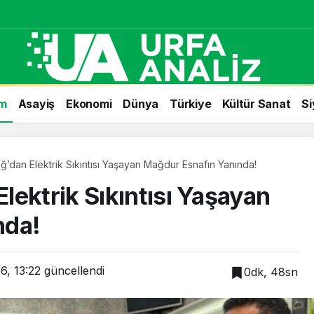
m
Asayiş
Ekonomi
Dünya
Türkiye
Kültür Sanat
Si
’dan Elektrik Sıkıntısı Yaşayan Mağdur Esnafın Yanında!
lektrik Sıkıntısı Yaşayan
nda!
6, 13:22
güncellendi
0dk, 48sn