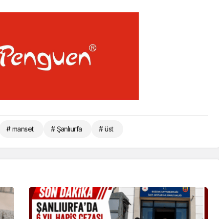
# manset
# Şanlıurfa
# üst