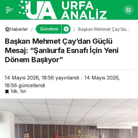
Başkan Mehmet
0
Çay’dan Güçlü Mesaj:
Gündem
Haberler
Başkan Mehmet Çay’dan
Güçlü Mesaj: “Şanlıurfa
Başkan Mehmet Çay’dan Güçlü
Esnafı İçin Yeni Dönem
“Şanlıurfa Esnafı İçin
Başlıyor”
Mesaj: “Şanlıurfa Esnafı İçin Yeni
Dönem Başlıyor”
Yeni Dönem Başlıyor”
14 Mayıs 2026, 18:56
yayınlandı
14 Mayıs 2026,
18:56
güncellendi
1dk, 1sn