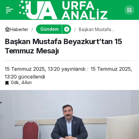
Başkan Mustafa
0
Beyazkurt’tan 15
Gündem
Haberler
Başkan Mustafa
Beyazkurt’tan 15 Temmuz
Başkan Mustafa Beyazkurt’tan 15
Mesajı
Temmuz Mesajı
Temmuz Mesajı
15 Temmuz 2025, 13:20
yayınlandı
15 Temmuz 2025,
13:20
güncellendi
0dk, 44sn