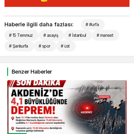
Haberle ilgili daha fazlası:
# #urfa
# 15 Temmuz
# asayiş
# İstanbul
# manset
# Şanlıurfa
# spor
# üst
Benzer Haberler