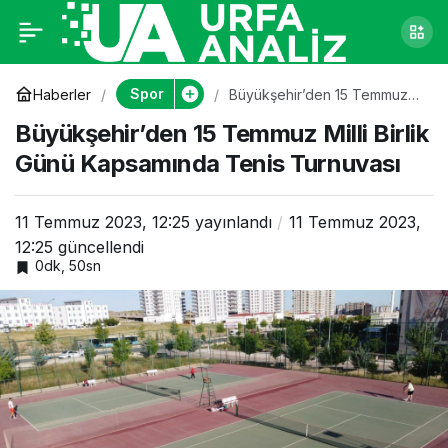
Büyükşehir’den 15
0
Temmuz Milli Birlik
Spor
Haberler
Büyükşehir’den 15 Temmuz
Milli Birlik Günü Kapsamında
Büyükşehir’den 15 Temmuz Milli Birlik
Tenis Turnuvası
Günü Kapsamında
Günü Kapsamında Tenis Turnuvası
Tenis Turnuvası
11 Temmuz 2023, 12:25
yayınlandı
11 Temmuz 2023,
12:25
güncellendi
0dk, 50sn