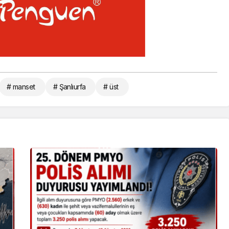
# manset
# Şanlıurfa
# üst