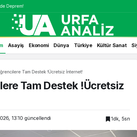
nde Deprem!
m
Asayiş
Ekonomi
Dünya
Türkiye
Kültür Sanat
Si
ğrencilere Tam Destek !Ücretsiz İnternet!
lere Tam Destek !Ücretsiz
026, 13:10
güncellendi
1dk, 5sn