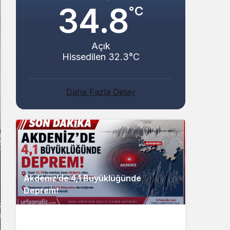
34.8
°C
Açık
Hissedilen 32.3°C
Daha Fazla Detay
Akdeniz’de 4,1 Büyüklüğünde
Deprem!