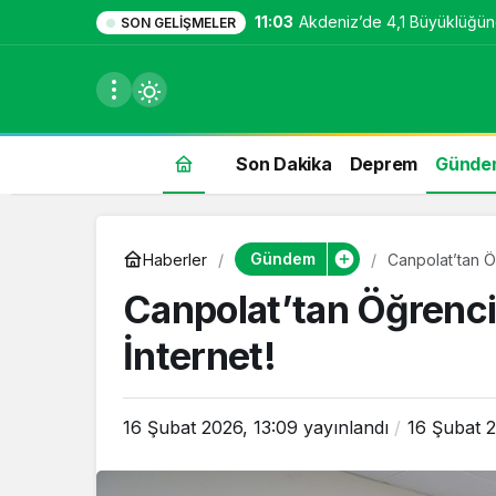
11:03
Akdeniz’de 4,1 Büyüklüğü
SON GELIŞMELER
Son Dakika
Deprem
Günde
du
Gündem
Haberler
Canpolat’tan Ö
u seçin.
Canpolat’tan Öğrenci
İnternet!
seçin.
16 Şubat 2026, 13:09
yayınlandı
16 Şubat 2
u
 seçin.