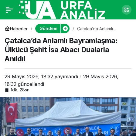
Çatalca’da Anlamlı
0
Bayramlaşma: Ülkücü
Gündem
Haberler
Çatalca’da Anlamlı
Bayramlaşma: Ülkücü
Çatalca’da Anlamlı Bayramlaşma:
Şehit İsa Abacı Dualarla
Şehit İsa Abacı
Anıldı!
Ülkücü Şehit İsa Abacı Dualarla
Anıldı!
Dualarla Anıldı!
29 Mayıs 2026, 18:32
yayınlandı
29 Mayıs 2026,
18:32
güncellendi
1dk, 28sn