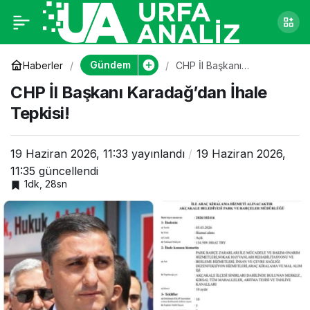
CHP İl Başkanı
0
Karadağ’dan İhale
Gündem
Haberler
CHP İl Başkanı
Karadağ’dan İhale
CHP İl Başkanı Karadağ’dan İhale
Tepkisi!
Tepkisi!
Tepkisi!
19 Haziran 2026, 11:33
yayınlandı
19 Haziran 2026,
11:35
güncellendi
1dk, 28sn