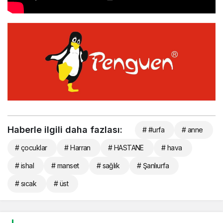
Haberle ilgili daha fazlası:
# #urfa
# anne
# çocuklar
# Harran
# HASTANE
# hava
# ishal
# manset
# sağlık
# Şanlıurfa
# sıcak
# üst