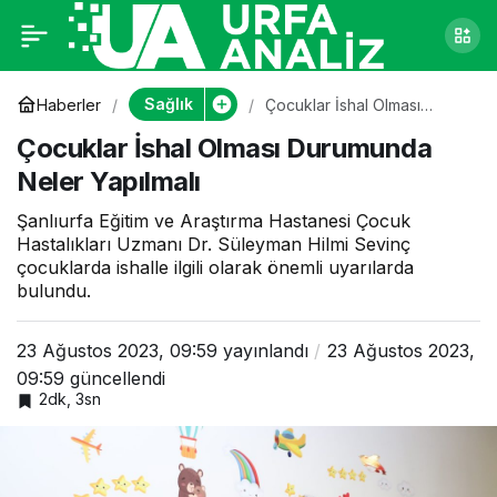
Çocuklar İshal Olması
0
Durumunda Neler
Sağlık
Haberler
Çocuklar İshal Olması
Durumunda Neler Yapılmalı
Çocuklar İshal Olması Durumunda
Yapılmalı
Neler Yapılmalı
Şanlıurfa Eğitim ve Araştırma Hastanesi Çocuk
Hastalıkları Uzmanı Dr. Süleyman Hilmi Sevinç
çocuklarda ishalle ilgili olarak önemli uyarılarda
bulundu.
23 Ağustos 2023, 09:59
yayınlandı
23 Ağustos 2023,
09:59
güncellendi
2dk, 3sn