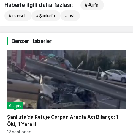
Haberle ilgili daha fazlası:
# #urfa
# manset
# Şanlıurfa
# üst
Benzer Haberler
Asayiş
Şanlıufa’da Refüje Çarpan Araçta Acı Bilanço: 1
Ölü, 1 Yaralı!
12 saat önce