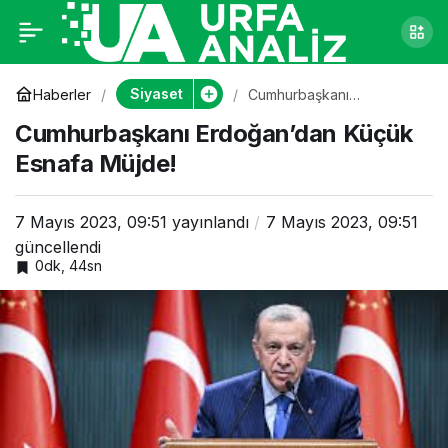
Cumhurbaşkanı
0
Erdoğan’dan Küçük
Siyaset
Haberler
Cumhurbaşkanı
Erdoğan’dan Küçük
Cumhurbaşkanı Erdoğan’dan Küçük
Esnafa Müjde!
Esnafa Müjde!
Esnafa Müjde!
7 Mayıs 2023, 09:51
yayınlandı
7 Mayıs 2023, 09:51
güncellendi
0dk, 44sn