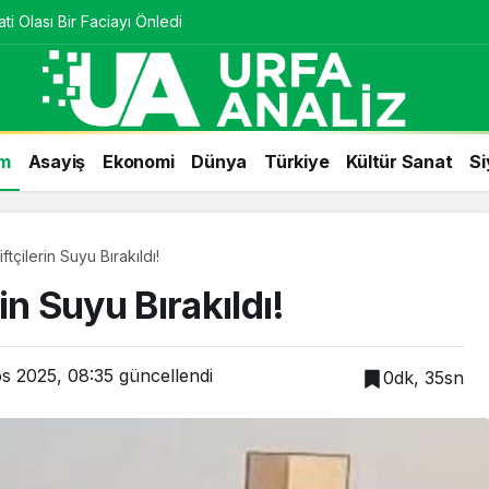
ti Olası Bir Faciayı Önledi
m
Asayiş
Ekonomi
Dünya
Türkiye
Kültür Sanat
Si
tçilerin Suyu Bırakıldı!
in Suyu Bırakıldı!
s 2025, 08:35
güncellendi
0dk, 35sn