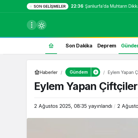
22:36
Şanlıurfa’da Muhtarın Dikka
SON GELIŞMELER
Son Dakika
Deprem
Günde
du
Gündem
Haberler
Eylem Yapan Çif
u seçin.
Eylem Yapan Çiftçiler
2 Ağustos 2025, 08:35
yayınlandı
2 Ağusto
seçin.
u
 seçin.