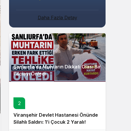
Daha Fazla Detay
Şanlıurfa’da Muhtarın Dikkati Olası Bir
Faciayı Önledi
2
Viranşehir Devlet Hastanesi Önünde
Silahlı Saldırı: 1’i Çocuk 2 Yaralı!