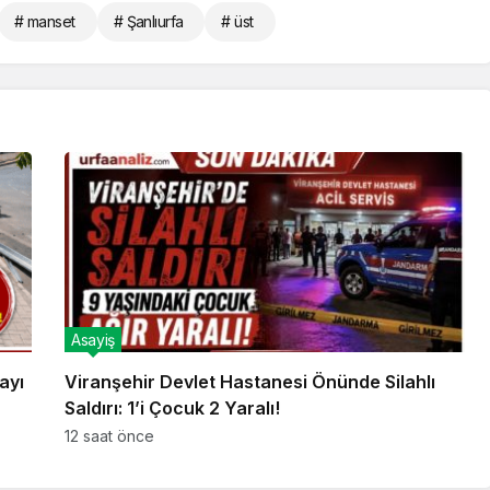
# manset
# Şanlıurfa
# üst
Asayiş
ayı
Viranşehir Devlet Hastanesi Önünde Silahlı
Saldırı: 1’i Çocuk 2 Yaralı!
12 saat önce