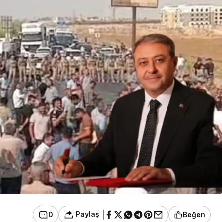
Paylaş
0
Beğen