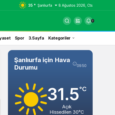
35 °
Şanlıurfa
8 Ağustos 2026, Cts
0
yaset
Spor
3.Sayfa
Kategoriler
Şanlıurfa için Hava
09:50
Durumu
31.5
°C
Açık
Hissedilen 30°C