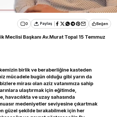
Paylaş
0
Beğen
lik Meclisi Başkanı Av.Murat Topal 15 Temmuz
lkemizin birlik ve beraberliğine kasteden
miz mücadele bugün olduğu gibi yarın da
bizlere mirası olan aziz vatanımıza sahip
rınlara ulaştırmak için eğitimde,
e, havacılıkta ve uzay sahasında
i muasır medeniyetler seviyesine çıkartmak
en güzel şekilde bırakabilmek için her