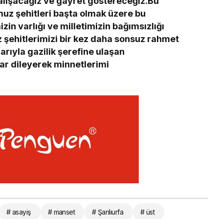
lışacağız ve gayret göstereceğiz.Bu
uz şehitleri başta olmak üzere bu
zin varlığı ve milletimizin bağımsızlığı
 şehitlerimizi bir kez daha sonsuz rahmet
arıyla gazilik şerefine ulaşan
ar dileyerek minnetlerimi
# asayiş
# manset
# Şanlıurfa
# üst