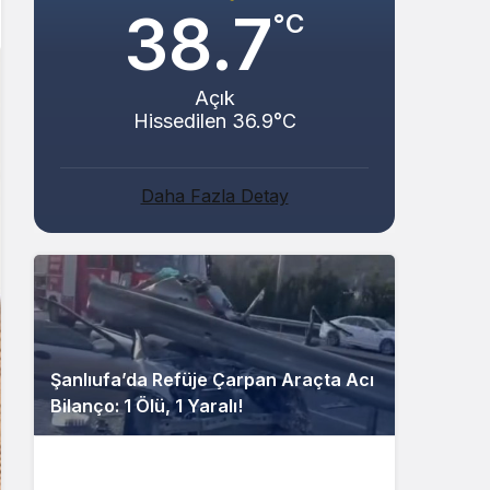
38.7
°C
Açık
Hissedilen 36.9°C
Daha Fazla Detay
Şanlıufa’da Refüje Çarpan Araçta Acı
Bilanço: 1 Ölü, 1 Yaralı!