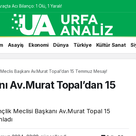
çta Acı Bilanço: 1 Ölü, 1 Yaralı!
m
Asayiş
Ekonomi
Dünya
Türkiye
Kültür Sanat
Si
 Meclis Başkanı Av.Murat Topal’dan 15 Temmuz Mesajı!
nı Av.Murat Topal’dan 15
çlik Meclisi Başkanı Av.Murat Topal 15
mladı