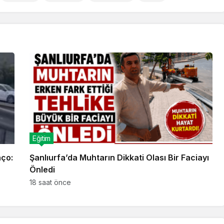
Eğitim
nço:
Şanlıurfa’da Muhtarın Dikkati Olası Bir Faciayı
Önledi
18 saat önce