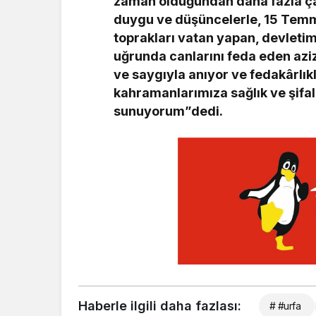
zaman olduğundan daha fazla ça
duygu ve düşüncelerle, 15 Temm
toprakları vatan yapan, devletimi
uğrunda canlarını feda eden aziz
ve saygıyla anıyor ve fedakârlıkl
kahramanlarımıza sağlık ve şifal
sunuyorum”dedi.
Haberle ilgili daha fazlası:
# #urfa