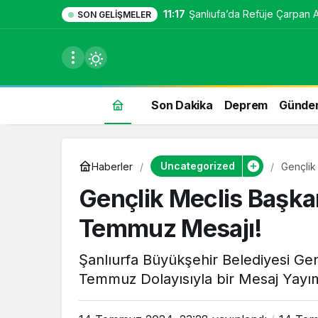
11:17
Şanlıufa’da Refüje Çarpan Ara
SON GELIŞMELER
Son Dakika
Deprem
Günde
du
Uncategorized
Haberler
Gençlik
u seçin.
Gençlik Meclis Başka
Temmuz Mesajı!
seçin.
Şanlıurfa Büyükşehir Belediyesi Gen
Temmuz Dolayısıyla bir Mesaj Yayı
u
 seçin.