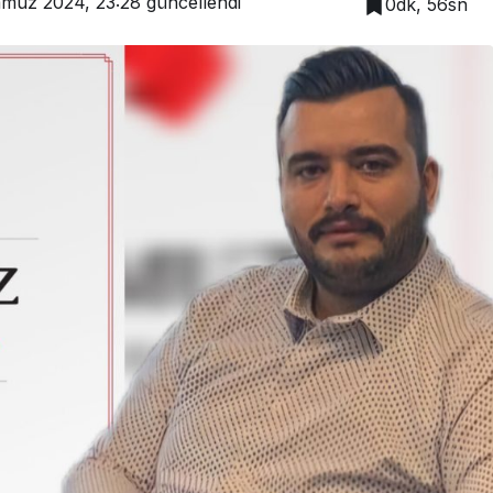
muz 2024, 23:28
güncellendi
0dk, 56sn