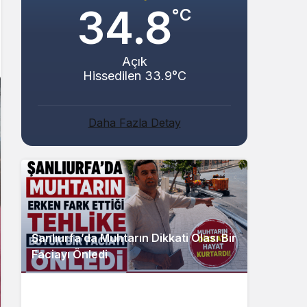
34.8
°C
Açık
Hissedilen 33.9°C
Daha Fazla Detay
Şanlıurfa’da Muhtarın Dikkati Olası Bir
Faciayı Önledi