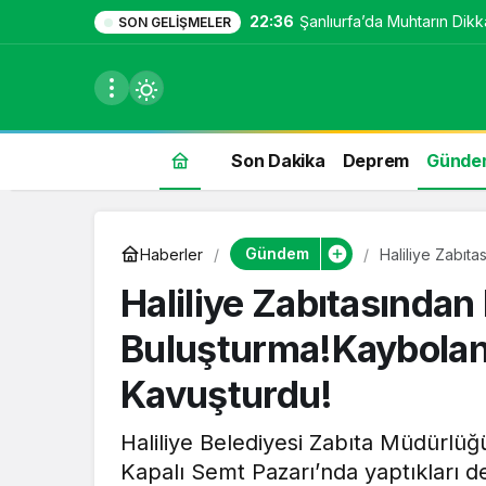
22:36
Şanlıurfa’da Muhtarın Dikka
SON GELIŞMELER
Son Dakika
Deprem
Günde
du
Gündem
Haberler
Haliliye Zabıt
Kavuşturdu!
u seçin.
Haliliye Zabıtasından
Buluşturma!Kaybolan 
seçin.
Kavuşturdu!
Haliliye Belediyesi Zabıta Müdürlüğü
u
Kapalı Semt Pazarı’nda yaptıkları d
 seçin.