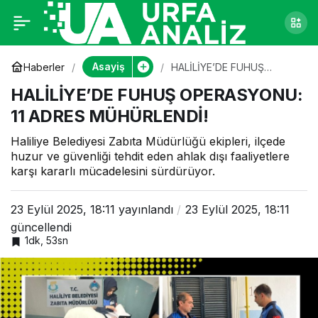
HALİLİYE’DE FUHUŞ
0
OPERASYONU: 11
Asayiş
Haberler
HALİLİYE’DE FUHUŞ
OPERASYONU: 11 ADRES
HALİLİYE’DE FUHUŞ OPERASYONU:
MÜHÜRLENDİ!
ADRES MÜHÜRLENDİ!
11 ADRES MÜHÜRLENDİ!
Haliliye Belediyesi Zabıta Müdürlüğü ekipleri, ilçede
huzur ve güvenliği tehdit eden ahlak dışı faaliyetlere
karşı kararlı mücadelesini sürdürüyor.
23 Eylül 2025, 18:11
yayınlandı
23 Eylül 2025, 18:11
güncellendi
1dk, 53sn