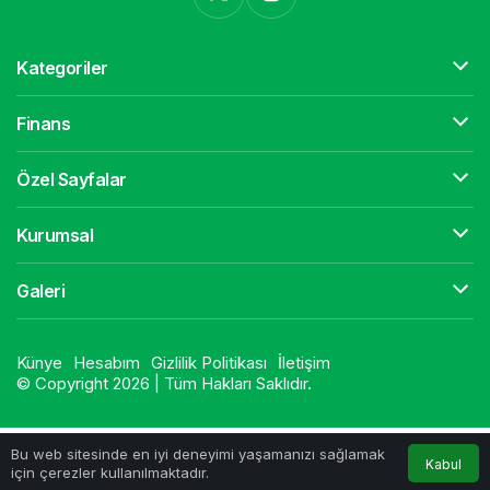
Kategoriler
Finans
Özel Sayfalar
Kurumsal
Galeri
Künye
Hesabım
Gizlilik Politikası
İletişim
© Copyright 2026 | Tüm Hakları Saklıdır.
Bu web sitesinde en iyi deneyimi yaşamanızı sağlamak
Kabul
için çerezler kullanılmaktadır.
Anasayfa
İletişim
WhatsApp
Instagram