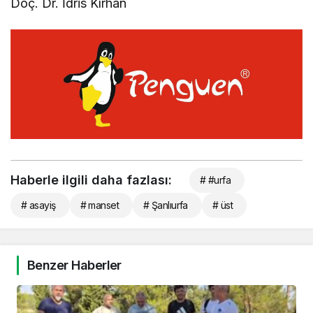
Doç. Dr. İdris Kırhan
Haberle ilgili daha fazlası:
# #urfa
# asayiş
# manset
# Şanlıurfa
# üst
Benzer Haberler