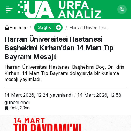
Harran Üniversitesi
0
Hastanesi Başhekimi
Sağlık
Haberler
Harran Üniversitesi
Hastanesi Başhekimi
Harran Üniversitesi Hastanesi
Kırhan’dan 14 Mart Tıp
Kırhan’dan 14 Mart
Bayramı Mesajı!
Başhekimi Kırhan’dan 14 Mart Tıp
Bayramı Mesajı!
Tıp Bayramı Mesajı!
Harran Üniversitesi Hastanesi Başhekimi Doç. Dr. İdris
Kırhan, 14 Mart Tıp Bayramı dolayısıyla bir kutlama
mesajı yayımladı.
14 Mart 2026, 12:24
yayınlandı
14 Mart 2026, 12:58
güncellendi
0dk, 39sn