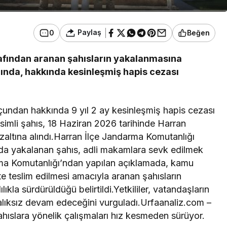
Paylaş
0
Beğen
rafından aranan şahısların yakalanmasına
ında, hakkında kesinleşmiş hapis cezası
suçundan hakkında 9 yıl 2 ay kesinleşmiş hapis cezası
isimli şahıs, 18 Haziran 2026 tarihinde Harran
zaltına alındı.Harran İlçe Jandarma Komutanlığı
nda yakalanan şahıs, adli makamlara sevk edilmek
arma Komutanlığı’ndan yapılan açıklamada, kamu
e teslim edilmesi amacıyla aranan şahısların
ıkla sürdürüldüğü belirtildi.Yetkililer, vatandaşların
ralıksız devam edeceğini vurguladı.Urfaanaliz.com –
ahıslara yönelik çalışmaları hız kesmeden sürüyor.