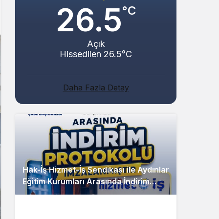
26.5
°C
Açık
Hissedilen 26.5°C
Daha Fazla Detay
Hak-İş Hizmet-İş Sendikası ile Aydınlar
Eğitim Kurumları Arasında İndirim
Protokolü İmzalandı!