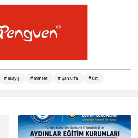
# asayiş
# manset
# Şanlıurfa
# üst