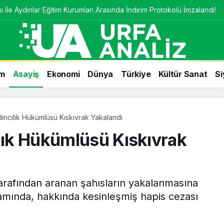
 ile Aydınlar Eğitim Kurumları Arasında İndirim Protokolü İmzalandı!
m
Asayiş
Ekonomi
Dünya
Türkiye
Kültür Sanat
Si
ırıcılık Hükümlüsü Kıskıvrak Yakalandı
ılık Hükümlüsü Kıskıvrak
tarafından aranan şahısların yakalanmasına
amında, hakkında kesinleşmiş hapis cezası