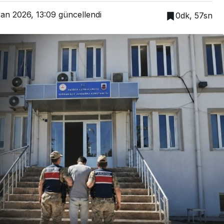
ran 2026, 13:09
güncellendi
0dk, 57sn