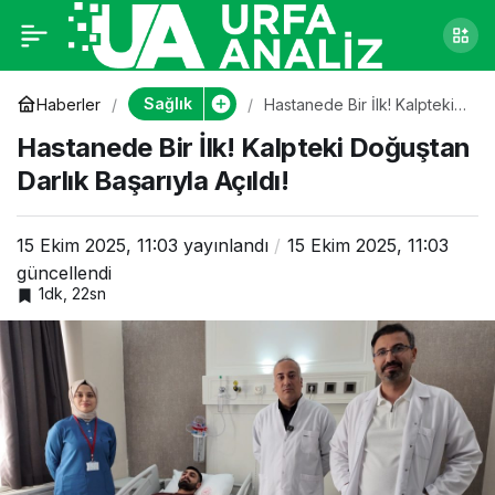
Hastanede Bir İlk!
0
Kalpteki Doğuştan
Sağlık
Haberler
Hastanede Bir İlk! Kalpteki
Doğuştan Darlık Başarıyla
Hastanede Bir İlk! Kalpteki Doğuştan
Açıldı!
Darlık Başarıyla
Darlık Başarıyla Açıldı!
Açıldı!
15 Ekim 2025, 11:03
yayınlandı
15 Ekim 2025, 11:03
güncellendi
1dk, 22sn