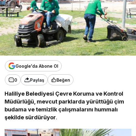
Google'da Abone Ol
0
Paylaş
Beğen
Haliliye Belediyesi Çevre Koruma ve Kontrol
Müdürlüğü, mevcut parklarda yürüttüğü çim
budama ve temizlik çalışmalarını hummalı
şekilde sürdürüyor
.