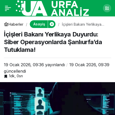
İçişleri Bakanı
0
Yerlikaya Duyurdu:
Asayiş
Haberler
İçişleri Bakanı Yerlikaya
Duyurdu: Siber
İçişleri Bakanı Yerlikaya Duyurdu:
Operasyonlarda
Siber Operasyonlarda
Şanlıurfa’da Tutuklama!
Siber Operasyonlarda Şanlıurfa’da
Tutuklama!
Şanlıurfa’da
Tutuklama!
19 Ocak 2026, 09:36
yayınlandı
19 Ocak 2026, 09:39
güncellendi
1dk, 0sn