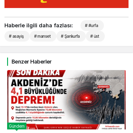
Haberle ilgili daha fazlası:
# #urfa
# asayiş
# manset
# Şanlıurfa
# üst
Benzer Haberler
Gündem