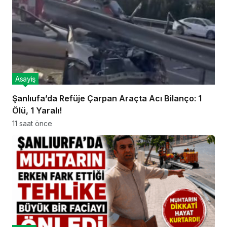
Asayiş
Şanlıufa’da Refüje Çarpan Araçta Acı Bilanço: 1
Ölü, 1 Yaralı!
11 saat önce