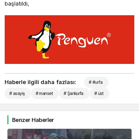
başlatıldı,
Haberle ilgili daha fazlası:
# #urfa
# asayiş
# manset
# Şanlıurfa
# üst
Benzer Haberler