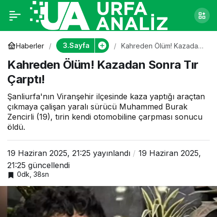
Kahreden Ölüm!
0
Kazadan Sonra Tır
3.Sayfa
Haberler
Kahreden Ölüm! Kazadan
Sonra Tır Çarptı!
Kahreden Ölüm! Kazadan Sonra Tır
Çarptı!
Çarptı!
Şanliurfa'nın Viranşehir ilçesinde kaza yaptığı araçtan
çıkmaya çalişan yaralı sürücü Muhammed Burak
Zencirli (19), tırin kendi otomobiline çarpması sonucu
öldü.
19 Haziran 2025, 21:25
yayınlandı
19 Haziran 2025,
21:25
güncellendi
0dk, 38sn