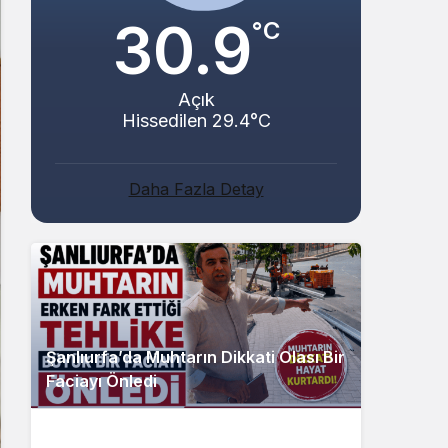
30.9
°C
Açık
Hissedilen 29.4°C
Daha Fazla Detay
Şanlıurfa’da Muhtarın Dikkati Olası Bir
Faciayı Önledi