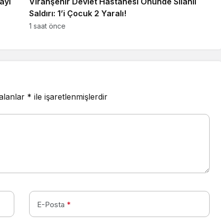
ayı
Viranşehir Devlet Hastanesi Önünde Silahlı
Saldırı: 1’i Çocuk 2 Yaralı!
1 saat önce
 alanlar
*
ile işaretlenmişlerdir
E-Posta
*