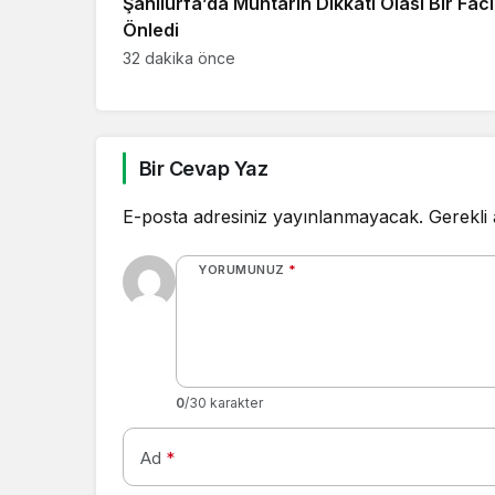
Şanlıurfa’da Muhtarın Dikkati Olası Bir Faci
Önledi
32 dakika önce
Bir Cevap Yaz
E-posta adresiniz yayınlanmayacak.
Gerekli
YORUMUNUZ
*
0
/30 karakter
Ad
*