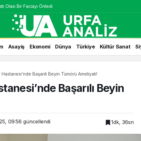
ti Olası Bir Faciayı Önledi
m
Asayiş
Ekonomi
Dünya
Türkiye
Kültür Sanat
Si
 Hastanesi’nde Başarılı Beyin Tümörü Ameliyatı!
tanesi’nde Başarılı Beyin
25, 09:56
güncellendi
1dk, 36sn