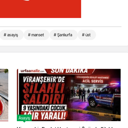
# asayiş
# manset
# Şanlıurfa
# üst
Asayiş