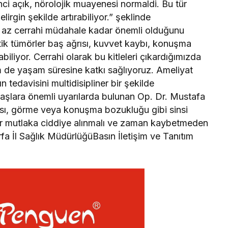
nci açık, nörolojik muayenesi normaldi. Bu tür
irgin şekilde artırabiliyor.” şeklinde
 az cerrahi müdahale kadar önemli olduğunu
ik tümörler baş ağrısı, kuvvet kaybı, konuşma
biliyor. Cerrahi olarak bu kitleleri çıkardığımızda
m de yaşam süresine katkı sağlıyoruz. Ameliyat
n tedavisini multidisipliner bir şekilde
ndaşlara önemli uyarılarda bulunan Op. Dr. Mustafa
ısı, görme veya konuşma bozukluğu gibi sinsi
etler mutlaka ciddiye alınmalı ve zaman kaybetmeden
rfa İl Sağlık MüdürlüğüBasın İletişim ve Tanıtım