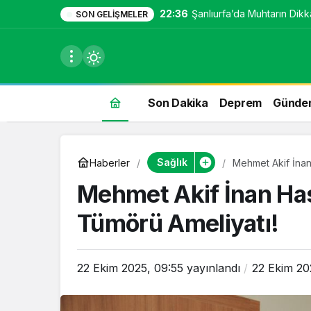
22:36
Şanlıurfa’da Muhtarın Dikka
SON GELIŞMELER
Son Dakika
Deprem
Günde
du
Sağlık
Haberler
Mehmet Akif İnan
u seçin.
Mehmet Akif İnan Has
Tümörü Ameliyatı!
seçin.
22 Ekim 2025, 09:55
yayınlandı
22 Ekim 20
u
 seçin.