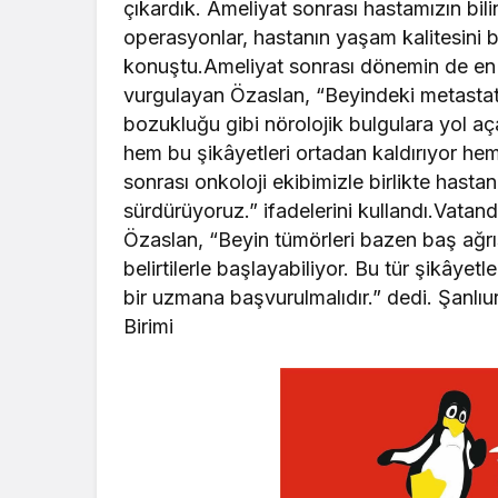
çıkardık. Ameliyat sonrası hastamızın bili
operasyonlar, hastanın yaşam kalitesini bel
konuştu.Ameliyat sonrası dönemin de en
vurgulayan Özaslan, “Beyindeki metastat
bozukluğu gibi nörolojik bulgulara yol aça
hem bu şikâyetleri ortadan kaldırıyor he
sonrası onkoloji ekibimizle birlikte hastanı
sürdürüyoruz.” ifadelerini kullandı.Vata
Özaslan, “Beyin tümörleri bazen baş ağr
belirtilerle başlayabiliyor. Bu tür şikây
bir uzmana başvurulmalıdır.” dedi. Şanlıu
Birimi