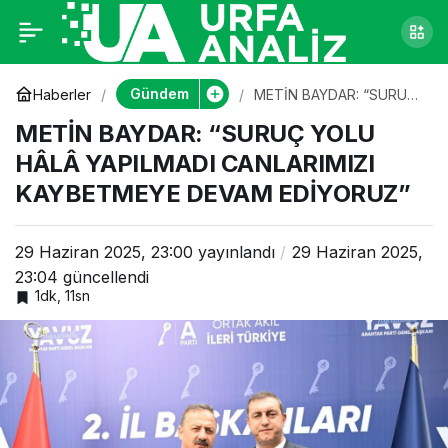
METİN BAYDAR:
0
“SURUÇ YOLU HÂLÂ
Gündem
Haberler
METİN BAYDAR: “SURUÇ
YOLU HÂLÂ YAPILMADI
METİN BAYDAR: “SURUÇ YOLU
CANLARIMIZI
YAPILMADI
KAYBETMEYE DEVAM
HÂLÂ YAPILMADI CANLARIMIZI
EDİYORUZ”
KAYBETMEYE DEVAM EDİYORUZ”
CANLARIMIZI
KAYBETMEYE DEVAM
29 Haziran 2025, 23:00
yayınlandı
29 Haziran 2025,
23:04
güncellendi
1dk, 11sn
EDİYORUZ”