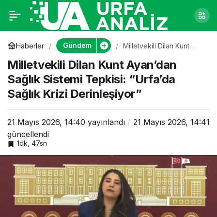
Milletvekili Dilan Kunt
0
Ayan’dan Sağlık
Gündem
Haberler
Milletvekili Dilan Kunt
Ayan’dan Sağlık Sistemi
Milletvekili Dilan Kunt Ayan’dan
Tepkisi: “Urfa’da Sağlık
Sistemi Tepkisi:
Krizi Derinleşiyor”
Sağlık Sistemi Tepkisi: “Urfa’da
Sağlık Krizi Derinleşiyor”
“Urfa’da Sağlık Krizi
Derinleşiyor”
21 Mayıs 2026, 14:40
yayınlandı
21 Mayıs 2026, 14:41
güncellendi
1dk, 47sn