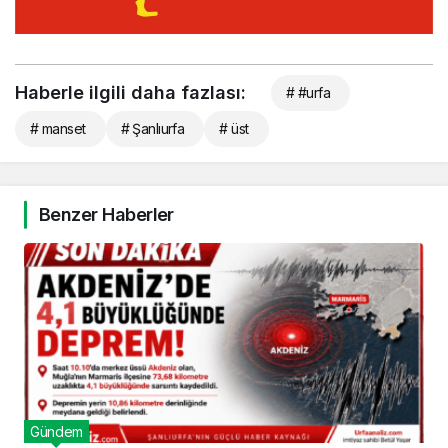
Haberle ilgili daha fazlası:
# #urfa
# manset
# Şanlıurfa
# üst
Benzer Haberler
Gündem