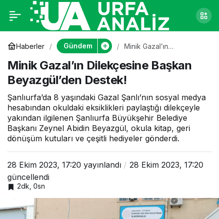
Minik Gazal’ın
0
Dilekçesine Başkan
Gündem
Haberler
Minik Gazal’ın
Dilekçesine Başkan
Minik Gazal’ın Dilekçesine Başkan
Beyazgül’den Destek!
Beyazgül’den Destek!
Beyazgül’den Destek!
Şanlıurfa’da 8 yaşındaki Gazal Şanlı’nın sosyal medya
hesabından okuldaki eksiklikleri paylaştığı dilekçeyle
yakından ilgilenen Şanlıurfa Büyükşehir Belediye
Başkanı Zeynel Abidin Beyazgül, okula kitap, geri
dönüşüm kutuları ve çeşitli hediyeler gönderdi.
28 Ekim 2023, 17:20
yayınlandı
28 Ekim 2023, 17:20
güncellendi
2dk, 0sn