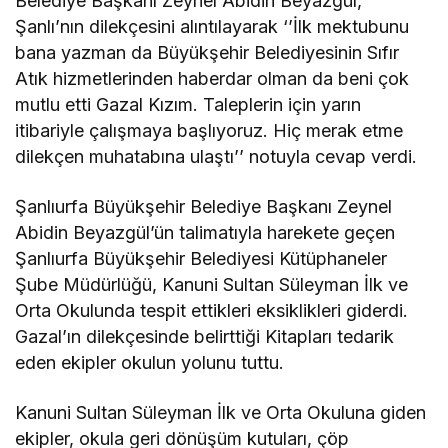
Belediye Başkanı Zeynel Abidin Beyazgül,
Şanlı’nın dilekçesini alıntılayarak ‘’İlk mektubunu
bana yazman da Büyükşehir Belediyesinin Sıfır
Atık hizmetlerinden haberdar olman da beni çok
mutlu etti Gazal Kızım. Taleplerin için yarın
itibariyle çalışmaya başlıyoruz. Hiç merak etme
dilekçen muhatabına ulaştı’’ notuyla cevap verdi.
Şanlıurfa Büyükşehir Belediye Başkanı Zeynel
Abidin Beyazgül’ün talimatıyla harekete geçen
Şanlıurfa Büyükşehir Belediyesi Kütüphaneler
Şube Müdürlüğü, Kanuni Sultan Süleyman İlk ve
Orta Okulunda tespit ettikleri eksiklikleri giderdi.
Gazal’ın dilekçesinde belirttiği Kitapları tedarik
eden ekipler okulun yolunu tuttu.
Kanuni Sultan Süleyman İlk ve Orta Okuluna giden
ekipler, okula geri dönüşüm kutuları, çöp