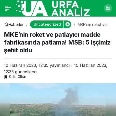
MKE’nin roket ve
0
patlayıcı madde
Uncategorized
Haberler
MKE’nin roket ve
patlayıcı madde
MKE’nin roket ve patlayıcı madde
fabrikasında
fabrikasında patlama!
patlama! MSB: 5
fabrikasında patlama! MSB: 5 işçimiz
işçimiz şehit oldu
şehit oldu
MSB: 5 işçimiz şehit
oldu
10 Haziran 2023, 12:35
yayınlandı
10 Haziran 2023,
12:35
güncellendi
0dk, 39sn