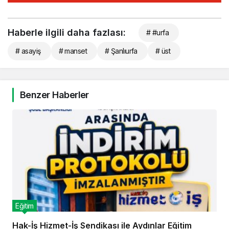
Haberle ilgili daha fazlası:
# #urfa
# asayiş
# manset
# Şanlıurfa
# üst
Benzer Haberler
Eğitim
Hak-İş Hizmet-İş Sendikası ile Aydınlar Eğitim