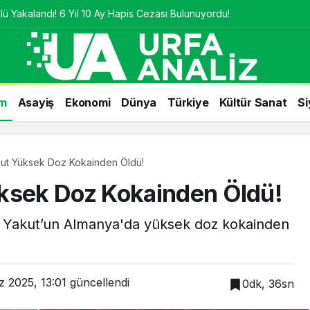
ü Yakalandı! 6 Yıl 10 Ay Hapis Cezası Bulunuyordu!
m
Asayiş
Ekonomi
Dünya
Türkiye
Kültür Sanat
Si
t Yüksek Doz Kokainden Öldü!
sek Doz Kokainden Öldü!
 Yakut’un Almanya'da yüksek doz kokainden
 2025, 13:01
güncellendi
0dk, 36sn