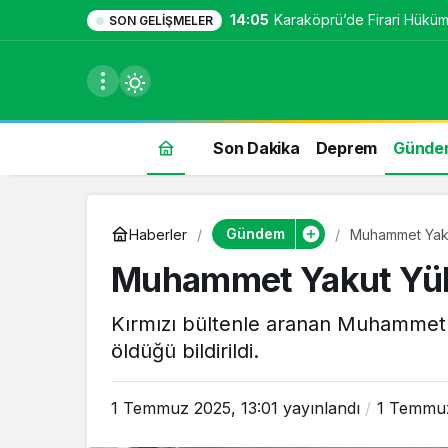
14:05
Karaköprü’de Firari Hüküml
SON GELIŞMELER
Son Dakika
Deprem
Günde
du
Gündem
Haberler
Muhammet Yaku
u seçin.
Muhammet Yakut Yük
Kırmızı bültenle aranan Muhammet
öldüğü bildirildi.
seçin.
1 Temmuz 2025, 13:01
yayınlandı
1 Temmuz
u
 seçin.