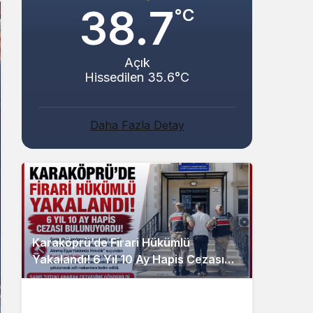
38.7
°C
Açık
Hissedilen 35.6°C
Daha Fazla Detay
Karaköprü’de Firari Hükümlü
Yakalandı! 6 Yıl 10 Ay Hapis Cezası
Bulunuyordu!