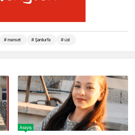
# manset
# Şanlıurfa
# üst
Asayiş