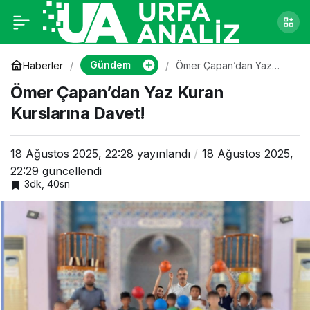
Ömer Çapan’dan Yaz
0
Kuran Kurslarına
Gündem
Haberler
Ömer Çapan’dan Yaz
Kuran Kurslarına Davet!
Ömer Çapan’dan Yaz Kuran
Davet!
Kurslarına Davet!
18 Ağustos 2025, 22:28
yayınlandı
18 Ağustos 2025,
22:29
güncellendi
3dk, 40sn