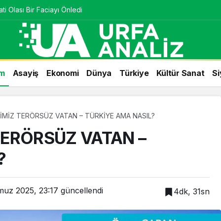
ti Olası Bir Faciayı Önledi
m
Asayiş
Ekonomi
Dünya
Türkiye
Kültür Sanat
Si
MİZ TERÖRSÜZ VATAN – TÜRKİYE AMA NASIL?
ERÖRSÜZ VATAN –
?
uz 2025, 23:17
güncellendi
4dk, 31sn