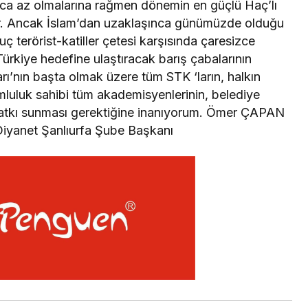
ıca az olmalarına rağmen dönemin en güçlü Haç’lı
şler. Ancak İslam’dan uzaklaşınca günümüzde olduğu
ç terörist-katiller çetesi karşısında çaresizce
 Türkiye hedefine ulaştıracak barış çabalarının
rı’nın başta olmak üzere tüm STK ‘ların, halkın
umluluk sahibi tüm akademisyenlerinin, belediye
atkı sunması gerektiğine inanıyorum. Ömer ÇAPAN
Diyanet Şanlıurfa Şube Başkanı