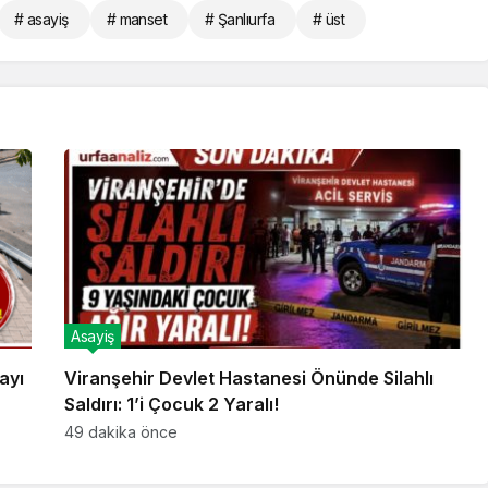
# asayiş
# manset
# Şanlıurfa
# üst
Asayiş
ayı
Viranşehir Devlet Hastanesi Önünde Silahlı
Saldırı: 1’i Çocuk 2 Yaralı!
49 dakika önce