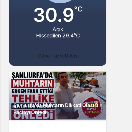
30.9
°C
Açık
Hissedilen 29.4°C
Daha Fazla Detay
Şanlıurfa’da Muhtarın Dikkati Olası Bir
Faciayı Önledi