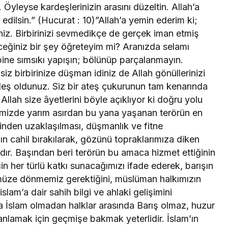
Öyleyse kardeşlerinizin arasını düzeltin. Allah’a
edilsin.” (Hucurat : 10)”Allah’a yemin ederim ki;
iz. Birbirinizi sevmedikçe de gerçek iman etmiş
eceğiniz bir şey öğreteyim mi? Aranızda selamı
ipine sımsıkı yapışın; bölünüp parçalanmayın.
 siz birbirinize düşman idiniz de Allah gönüllerinizi
rdeş oldunuz. Siz bir ateş çukurunun tam kenarında
 Allah size âyetlerini böyle açıklıyor ki doğru yolu
kemizde yarım asırdan bu yana yaşanan terörün en
rinden uzaklaşılması, düşmanlık ve fitne
nın cahil bırakılarak, gözünü topraklarımıza diken
ır. Başından beri terörün bu amaca hizmet ettiğinin
çin her türlü katkı sunacağımızı ifade ederek, barışın
müze dönmemiz gerektiğini, müslüman halkımızın
slam’a dair sahih bilgi ve ahlaki gelişimini
 İslam olmadan halklar arasında Barış olmaz, huzur
anlamak için geçmişe bakmak yeterlidir. İslam’ın