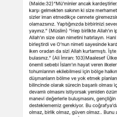
(Maide:32)“Mü’minler ancak kardeştirler. 
karşı gelmekten sakının ki size merhamet 
sizler iman etmedikçe cennete giremezsin
olamazsınız. Yaptığınızda birbirinizi sev
yayınız.” (Müslim) “Hep birlikte Allah’ın 
Allah’ın size olan nimetini hatırlayın. Hani
birleştirdi ve O’nun nimeti sayesinde ka
iken oradan da sizi Allah kurtarmıştı. İşte
bulasınız.” (Ali İmran: 103)Maalesef Ül
önemli sebebi İslam’ın hayat veren ilkele
tohumlarının ekilebilmesi için bölge halkı
düşmanların bölme ve yok etmek planlarıd
bilincinde olarak sürecin başarılı olması i
devamlı olmasını istiyorsak yeniden özü
manevi değerlerle buluşmasını, gençliğin i
desteklememiz gerekiyor. Bu coğrafya’da
olmaz, birlik olmaz, güven olmaz.. Bunu 