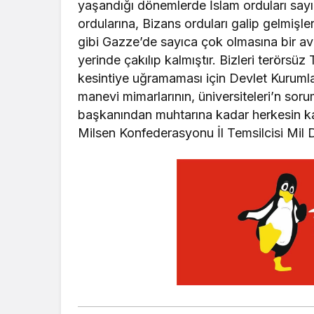
yaşandığı dönemlerde İslam orduları say
ordularına, Bizans orduları galip gelmi
gibi Gazze’de sayıca çok olmasına bir avu
yerinde çakılıp kalmıştır. Bizleri terörsüz
kesintiye uğramaması için Devlet Kurumla
manevi mimarlarının, üniversiteleri’n sor
başkanından muhtarına kadar herkesin k
Milsen Konfederasyonu İl Temsilcisi Mil 