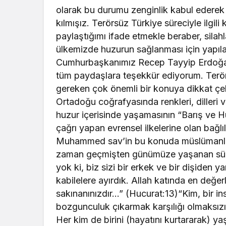
olarak bu durumu zenginlik kabul ederek 
kılmışız. Terörsüz Türkiye süreciyle ilgil
paylaştığımı ifade etmekle beraber, silah
ülkemizde huzurun sağlanması için yapıla
Cumhurbaşkanımız Recep Tayyip Erdoğan
tüm paydaşlara teşekkür ediyorum. Terör
gereken çok önemli bir konuya dikkat ç
Ortadoğu coğrafyasında renkleri, dilleri v
huzur içerisinde yaşamasının “Barış ve H
çağrı yapan evrensel ilkelerine olan bağlı
Muhammed sav’in bu konuda müslümanlar
zaman geçmişten günümüze yaşanan sürec
yok ki, biz sizi bir erkek ve bir dişiden ya
kabilelere ayırdık. Allah katında en değer
sakınanınızdır…” (Hucurat:13)“Kim, bir ins
bozgunculuk çıkarmak karşılığı olmaksızın
Her kim de birini (hayatını kurtararak) yaş