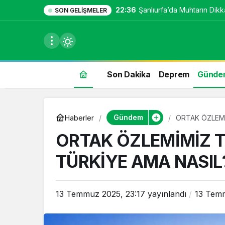
22:36
Şanlıurfa’da Muhtarın Dikka
SON GELIŞMELER
Son Dakika
Deprem
Günde
du
Gündem
Haberler
ORTAK ÖZLEMİ
u seçin.
ORTAK ÖZLEMİMİZ T
TÜRKİYE AMA NASIL
seçin.
13 Temmuz 2025, 23:17
yayınlandı
13 Temm
u
 seçin.