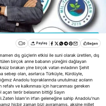
Paylaş
0
Beğen
men dış güçlerin etkisi ile suni olarak üretilen, dış
ürütülen birçok anne babanın yüreğini dağlayan
öksüz bırakan yine birçok vatan evladının Şehit
 sebep olan, asırlarca Türküyle, Kürdüyle,
dığımız Anadolu topraklarında unutulmaz acıların
n refahı ve kalkınması için harcanması gereken
 açan terör belasının bittiği Sayın
.Zaten İslam’ın irfan geleneğine sahip Anadolu’nun
mamız hiçbir zaman bizi ayıramamış, aksine millet