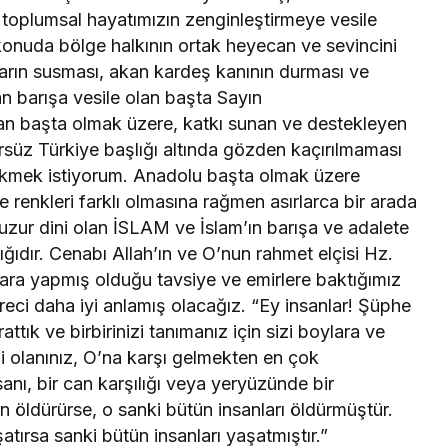
toplumsal hayatımızın zenginleştirmeye vesile
i konuda bölge halkının ortak heyecan ve sevincini
ların susması, akan kardeş kanının durması ve
n barışa vesile olan başta Sayın
 başta olmak üzere, katkı sunan ve destekleyen
süz Türkiye başlığı altında gözden kaçırılmaması
ekmek istiyorum. Anadolu başta olmak üzere
e renkleri farklı olmasına rağmen asırlarca bir arada
uzur dini olan İSLAM ve İslam’ın barışa ve adalete
lığıdır. Cenabı Allah’ın ve O’nun rahmet elçisi Hz.
a yapmış olduğu tavsiye ve emirlere baktığımız
i daha iyi anlamış olacağız. “Ey insanlar! Şüphe
rattık ve birbirinizi tanımanız için sizi boylara ve
li olanınız, O’na karşı gelmekten en çok
anı, bir can karşılığı veya yeryüzünde bir
 öldürürse, o sanki bütün insanları öldürmüştür.
atırsa sanki bütün insanları yaşatmıştır.”