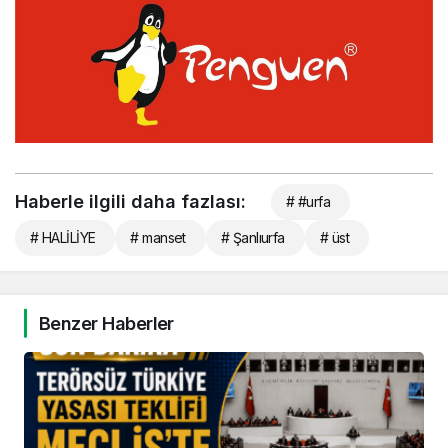
Haberle ilgili daha fazlası:
# #urfa
# HALİLİYE
# manset
# Şanlıurfa
# üst
Benzer Haberler