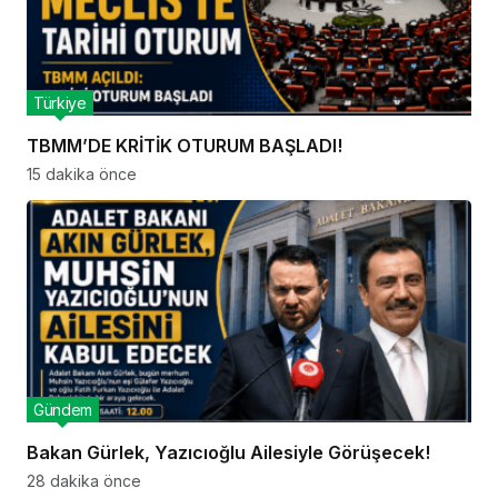
Türkiye
TBMM’DE KRİTİK OTURUM BAŞLADI!
15 dakika önce
Gündem
Bakan Gürlek, Yazıcıoğlu Ailesiyle Görüşecek!
28 dakika önce