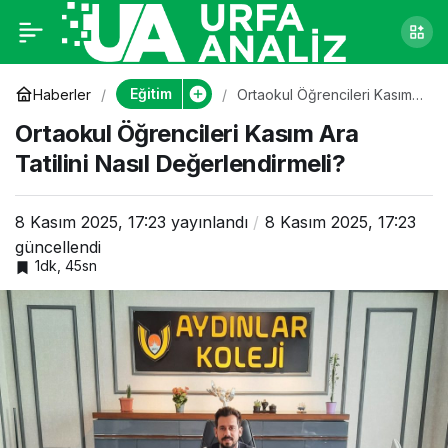
Ortaokul Öğrencileri
0
Kasım Ara Tatilini
Eğitim
Haberler
Ortaokul Öğrencileri Kasım
Ara Tatilini Nasıl
Ortaokul Öğrencileri Kasım Ara
Değerlendirmeli?
Nasıl
Tatilini Nasıl Değerlendirmeli?
Değerlendirmeli?
8 Kasım 2025, 17:23
yayınlandı
8 Kasım 2025, 17:23
güncellendi
1dk, 45sn