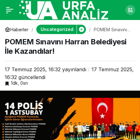
POMEM Sınavını
0
Harran Belediyesi İle
Uncategorized
Haberler
POMEM Sınavını
Harran Belediyesi
POMEM Sınavını Harran Belediyesi
İle Kazandılar!
Kazandılar!
İle Kazandılar!
17 Temmuz 2025, 16:32
yayınlandı
17 Temmuz 2025,
16:32
güncellendi
1dk, 0sn