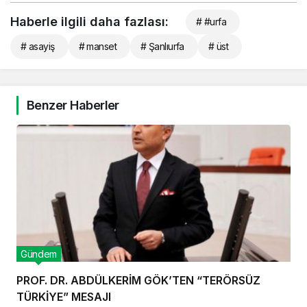
Haberle ilgili daha fazlası:
# #urfa
# asayiş
# manset
# Şanlıurfa
# üst
Benzer Haberler
Gündem
PROF. DR. ABDÜLKERİM GÖK’TEN “TERÖRSÜZ
TÜRKİYE” MESAJI