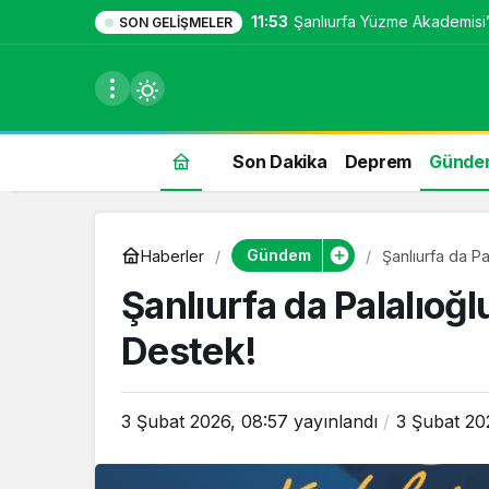
11:53
Şanlıurfa Yüzme Akademisi
SON GELIŞMELER
Son Dakika
Deprem
Günde
du
Gündem
Haberler
Şanlıurfa da P
u seçin.
Şanlıurfa da Palalıoğ
Destek!
seçin.
3 Şubat 2026, 08:57
yayınlandı
3 Şubat 20
u
 seçin.