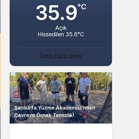
35.9
°C
Açık
Hissedilen 35.6°C
Daha Fazla Detay
Şanlıurfa Yüzme Akademisi’nden
Çevreye Örnek Temizlik!