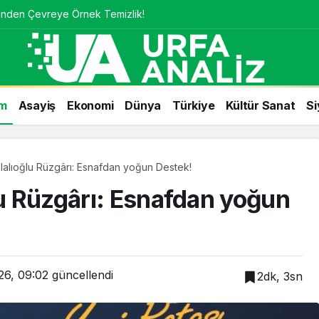
’nden Çevreye Örnek Temizlik!
m
Asayiş
Ekonomi
Dünya
Türkiye
Kültür Sanat
Si
alalıoğlu Rüzgârı: Esnafdan yoğun Destek!
lu Rüzgârı: Esnafdan yoğun
26, 09:02
güncellendi
2dk, 3sn