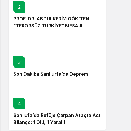
2
PROF. DR. ABDÜLKERİM GÖK’TEN
“TERÖRSÜZ TÜRKİYE” MESAJI
3
Son Dakika Şanlıurfa’da Deprem!
4
Şanlıufa’da Refüje Çarpan Araçta Acı
Bilanço: 1 Ölü, 1 Yaralı!