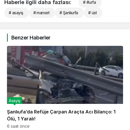
Haberle ilgili daha fazlası:
# #urfa
# asayiş
# manset
# Şanlıurfa
# üst
Benzer Haberler
Asayiş
Şanlıufa’da Refüje Çarpan Araçta Acı Bilanço: 1
Ölü, 1 Yaralı!
6 saat önce