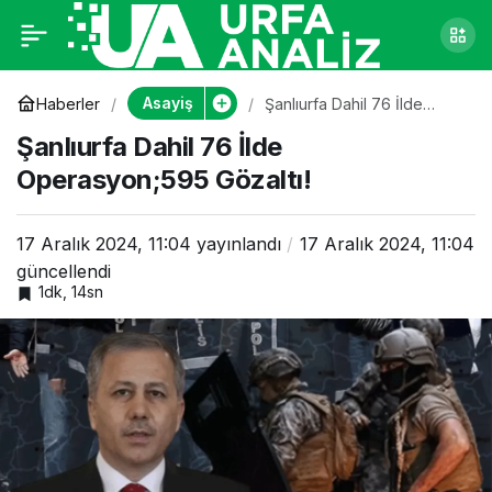
Şanlıurfa Dahil 76
0
İlde Operasyon;595
Asayiş
Haberler
Şanlıurfa Dahil 76 İlde
Operasyon;595 Gözaltı!
Şanlıurfa Dahil 76 İlde
Gözaltı!
Operasyon;595 Gözaltı!
17 Aralık 2024, 11:04
yayınlandı
17 Aralık 2024, 11:04
güncellendi
1dk, 14sn