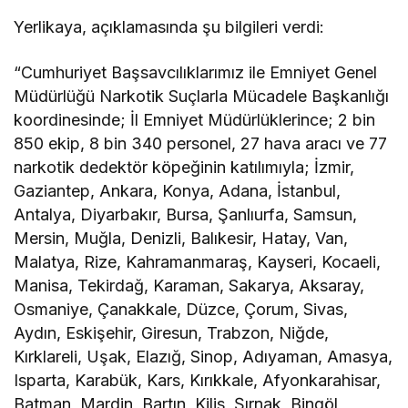
Yerlikaya, açıklamasında şu bilgileri verdi:
“Cumhuriyet Başsavcılıklarımız ile Emniyet Genel
Müdürlüğü Narkotik Suçlarla Mücadele Başkanlığı
koordinesinde; İl Emniyet Müdürlüklerince; 2 bin
850 ekip, 8 bin 340 personel, 27 hava aracı ve 77
narkotik dedektör köpeğinin katılımıyla; İzmir,
Gaziantep, Ankara, Konya, Adana, İstanbul,
Antalya, Diyarbakır, Bursa, Şanlıurfa, Samsun,
Mersin, Muğla, Denizli, Balıkesir, Hatay, Van,
Malatya, Rize, Kahramanmaraş, Kayseri, Kocaeli,
Manisa, Tekirdağ, Karaman, Sakarya, Aksaray,
Osmaniye, Çanakkale, Düzce, Çorum, Sivas,
Aydın, Eskişehir, Giresun, Trabzon, Niğde,
Kırklareli, Uşak, Elazığ, Sinop, Adıyaman, Amasya,
Isparta, Karabük, Kars, Kırıkkale, Afyonkarahisar,
Batman, Mardin, Bartın, Kilis, Şırnak, Bingöl,