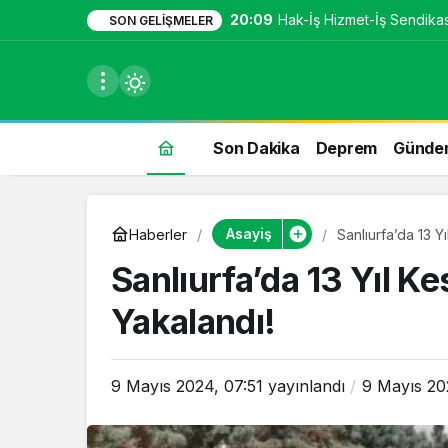
20:09
Hak-İş Hizmet-İş Sendikası
SON GELIŞMELER
Son Dakika
Deprem
Günde
du
Asayiş
Haberler
Sanlıurfa’da 13 Y
u seçin.
Sanlıurfa’da 13 Yıl K
Yakalandı!
seçin.
9 Mayıs 2024, 07:51
yayınlandı
9 Mayıs 20
u
 seçin.