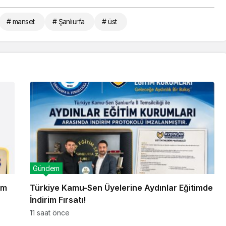
# manset
# Şanlıurfa
# üst
Gündem
im
Türkiye Kamu-Sen Üyelerine Aydınlar Eğitimde
İndirim Fırsatı!
11 saat önce