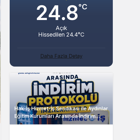
24.8
°C
Açık
Hissedilen 24.4°C
Daha Fazla Detay
Hak-İş Hizmet-İş Sendikası ile Aydınlar
Eğitim Kurumları Arasında İndirim
Protokolü İmzalandı!