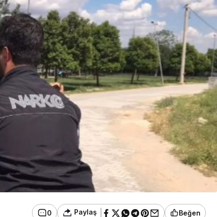
Paylaş
0
Beğen