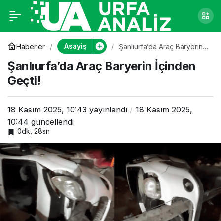
Şanlıurfa’da Araç
0
Baryerin İçinden
Asayiş
Haberler
Şanlıurfa’da Araç Baryerin
İçinden Geçti!
Şanlıurfa’da Araç Baryerin İçinden
Geçti!
Geçti!
18 Kasım 2025, 10:43
yayınlandı
18 Kasım 2025,
10:44
güncellendi
0dk, 28sn